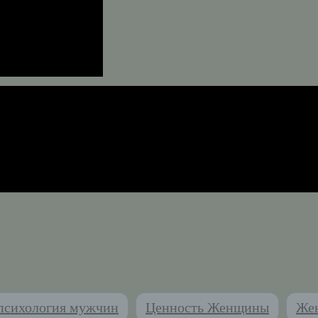
психология мужчин
Ценность Женщины
Жен