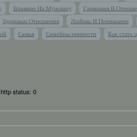
у
Влияние На Мужчину
Гармония В Отноше
Здоровые Отношения
Любовь И Понимание
ной
Семья
Семейны ценности
Как стать 
 http status: 0