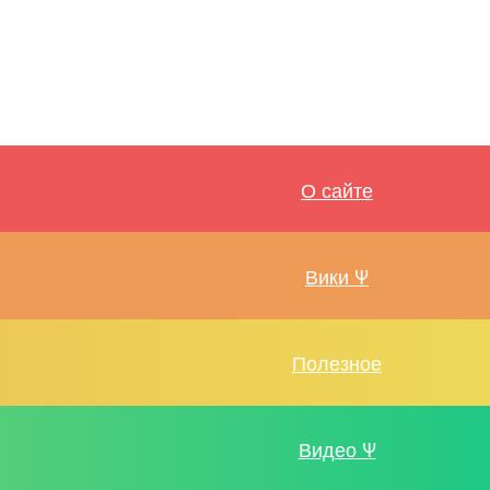
О сайте
Вики Ψ
Полезное
Видео Ψ