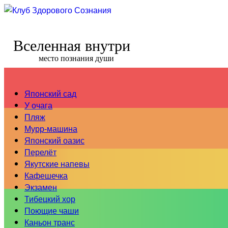
Вселенная внутри
место познания души
Японский сад
У очага
Пляж
Мурр-машина
Японский оазис
Перелёт
Якутские напевы
Кафешечка
Экзамен
Тибецкий хор
Поющие чаши
Каньон транс