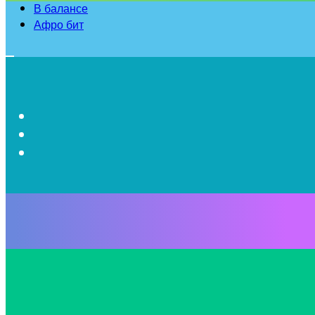
В балансе
Афро бит