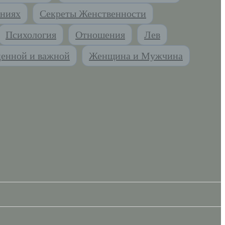
ниях
Секреты Женственности
Психология
Отношения
Лев
ценной и важной
Женщина и Мужчина