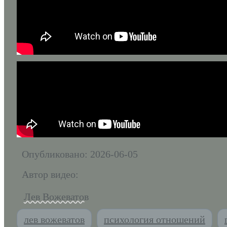
Опубликовано: 2026-06-05
Автор видео:
Лев Вожеватов
лев вожеватов
психология отношений