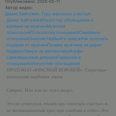
Опубликовано: 2026-05-11
Автор видео:
Денис Байгужин. Гуру женского счастья!
Денис Байгужин
Искусство обольщения и
влияния на мужчин
Мужская
психология
Психология отношений
Семейные
отношения
Знакомства
Выйти замуж
Как получать
подарки от мужчин
Почему мужчина не дарит
подарки
Замуж за миллионера
Альфа-
самка
Красивая девушка
Гармония в
отношениях
Искусство обольщения
ПРОТОКОЛ «КРАСНЫЙ ВОРОБЕЙ»: Секретные
технологии вербовки элиты
Смирно. Или вон из этого видео.
Это не очередная лекция про «женское счастье» и
не мотивационный треп про «любовь к себе». Это