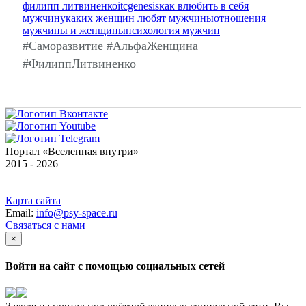
филипп литвиненко
itcgenesis
как влюбить в себя
мужчину
каких женщин любят мужчины
отношения
мужчины и женщины
психология мужчин
#Саморазвитие #АльфаЖенщина
#ФилиппЛитвиненко
Портал «Вселенная внутри»
2015 - 2026
Карта сайта
Email:
info@psy-space.ru
Связаться с нами
×
Войти на сайт с помощью социальных сетей