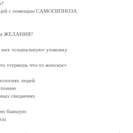
о?
онницей с помощью САМОГИПНОЗА
свои ЖЕЛАНИЯ?
с них «социальную» упаковку
что «теряешь что-то женское»
ипологиях людей
 Японию
рвых свиданиях
свою бывшую
нсы