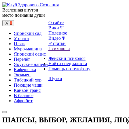
Вселенная внутри
место познания души
О сайте
07
1
Вики Ψ
Полезное
Японский сад
Видео Ψ
У очага
Ψ статьи
Пляж
Психологи
Мурр-машина
Японский оазис
Женский психолог
Перелёт
Найти специалиста
Якутские напевы
Помощь по телефону
Кафешечка
Экзамен
Шутки
Тибецкий хор
Поющие чаши
Каньон транс
В балансе
Афро бит
ШАНСЫ, ВЫБОР, ЖЕЛАНИЯ, ЛЮ