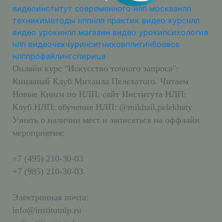
видео
институт современного нлп москва
нлп
техники
методы нлп
нлп практик видео курс
нлп
видео уроки
нлп магазин видео уроки
психология
нлп видео
чекчурин
ситников
плигин
боевое
нлп
профайлинг
спирица
Онлайн курс "Искусство точного запроса":
Книжный Клуб Михаила Пелехатого. Читаем
Новые Книги по НЛП: сайт Института НЛП:
Клуб НЛП: обучение НЛП: @mikhail.pelekhaty
Узнать о наличии мест и записаться на оффлайн
мероприятия:
+7 (495) 210-30-03
+7 (985) 210-30-03
Электронная почта:
info@institutnlp.ru