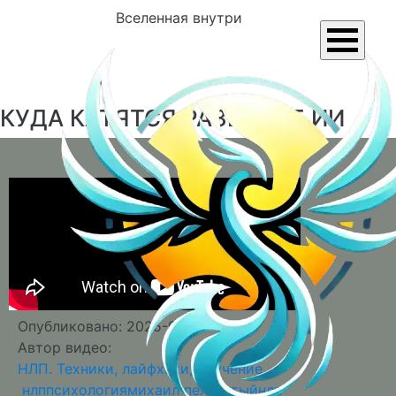
Вселенная внутри
КУДА КАТЯТСЯ РАЗВИТИЕ ИИ
Опубликовано: 2025-07-16
Автор видео:
НЛП. Техники, лайфхаки, обучение
нлп
психология
михаил пелехатый
нлп