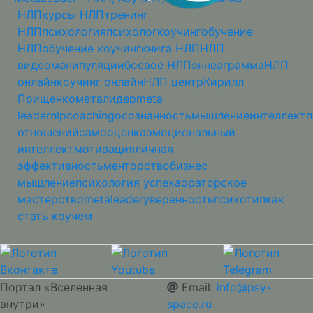
НЛП
курсы НЛП
тренинг
НЛП
психология
психолог
коучинг
обучение
НЛП
обучение коучинг
книга НЛП
НЛП
видео
манипуляции
боевое НЛП
эннеаграмма
НЛП
онлайн
коучинг онлайн
НЛП центр
Кирилл
Прищенко
металидер
meta
leader
nlp
coaching
осознанность
мышление
интеллект
п
отношений
самооценка
эмоциональный
интеллект
мотивация
личная
эффективность
менторство
бизнес
мышление
психология успеха
ораторское
мастерство
metaleader
уверенность
психотип
как
стать коучем
Портал «Вселенная
Email:
info@psy-
внутри»
space.ru