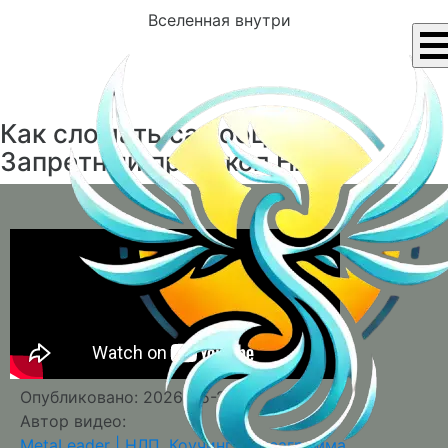
Вселенная внутри
Как сломать самооценку.
Запретный протокол НЛП
Опубликовано: 2026-05-22
Автор видео:
MetaLeader | НЛП, Коучинг, Эннеаграмма