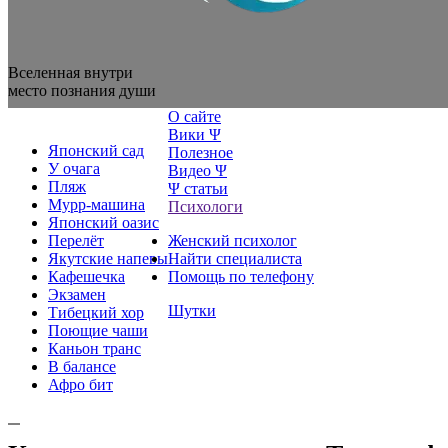
Вселенная внутри
место познания души
О сайте
Вики Ψ
Японский сад
Полезное
У очага
Видео Ψ
Пляж
Ψ статьи
Мурр-машина
Психологи
Японский оазис
Перелёт
Женский психолог
Якутские напевы
Найти специалиста
Кафешечка
Помощь по телефону
Экзамен
Шутки
Тибецкий хор
Поющие чаши
Каньон транс
В балансе
Афро бит