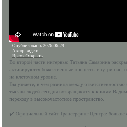
Опубликовано: 2026-06-29
Автор видео:
Время Открыть
Во второй части интервью Татьяна Самарина раскры
активируются божественные процессы внутри нас, 
на клеточном уровне.
Вы узнаете, в чем разница между ответственностью 
тысячи людей сегодня возвращаются к книгам Вадима
переходу в высокочастотное пространство.
✔️ Официальный сайт Трансерфинг Центра: больше 