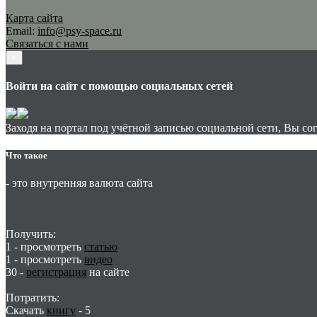
Карта сайта
Email:
info@psy-space.ru
Связаться с нами
×
Войти на сайт с помощью социальных сетей
Заходя на портал под учётной записью социальной сети, Вы со
Что такое
- это внутренняя валюта сайта
Получить:
1 - просмотреть
статью
1 - просмотреть
видео
30 -
регистрация
на сайте
Потратить:
Скачать
книгу
-
5