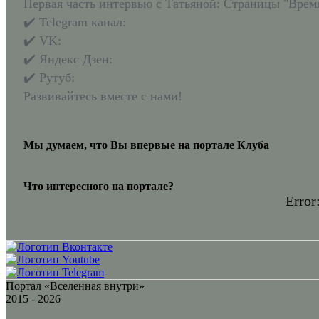
Первая часть интервью с Татьяной: Страницы "Врем
✔️ Telegram канал:
✔️ VK:
✔️ Яндекс Дзен:
✔️ Рутуб:
Развивайтесь вместе с нами!
Мы думаем, что Вы впервые на портале Клуба
Что интересного на портале?
Error:
Портал «Вселенная внутри»
2015 - 2026