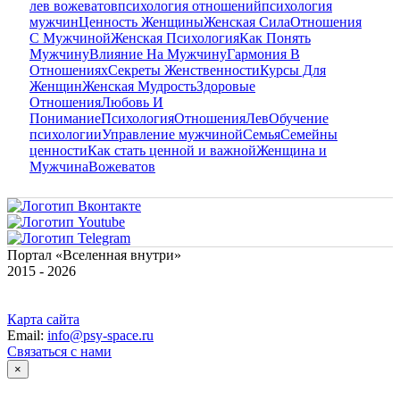
лев вожеватов
психология отношений
психология
мужчин
Ценность Женщины
Женская Сила
Отношения
С Мужчиной
Женская Психология
Как Понять
Мужчину
Влияние На Мужчину
Гармония В
Отношениях
Секреты Женственности
Курсы Для
Женщин
Женская Мудрость
Здоровые
Отношения
Любовь И
Понимание
Психология
Отношения
Лев
Обучение
психологии
Управление мужчиной
Семья
Семейны
ценности
Как стать ценной и важной
Женщина и
Мужчина
Вожеватов
Портал «Вселенная внутри»
2015 - 2026
Карта сайта
Email:
info@psy-space.ru
Связаться с нами
×