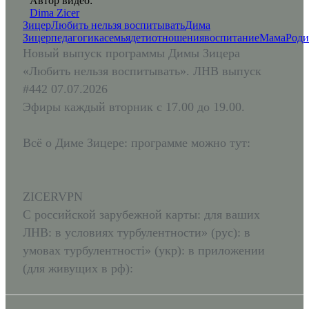
Автор видео:
Dima Zicer
Зицер
Любить нельзя воспитывать
Дима
Зицер
педагогика
семья
дети
отношения
воспитание
Мама
Роди
Новый выпуск программы Димы Зицера
«Любить нельзя воспитывать». ЛНВ выпуск
#442 07.07.2026
Эфиры каждый вторник с 17.00 до 19.00.
Всё о Диме Зицере: программе можно тут:
ZICERVPN
С российской зарубежной карты: для ваших
ЛНВ: в условиях турбулентности» (рус): в
умовах турбулентності» (укр): в приложении
(для живущих в рф):