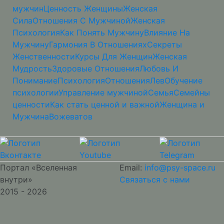
мужчин
Ценность Женщины
Женская
Сила
Отношения С Мужчиной
Женская
Психология
Как Понять Мужчину
Влияние На
Мужчину
Гармония В Отношениях
Секреты
Женственности
Курсы Для Женщин
Женская
Мудрость
Здоровые Отношения
Любовь И
Понимание
Психология
Отношения
Лев
Обучение
психологии
Управление мужчиной
Семья
Семейны
ценности
Как стать ценной и важной
Женщина и
Мужчина
Вожеватов
Портал «Вселенная
Email:
info@psy-space.ru
внутри»
Связаться с нами
2015 - 2026