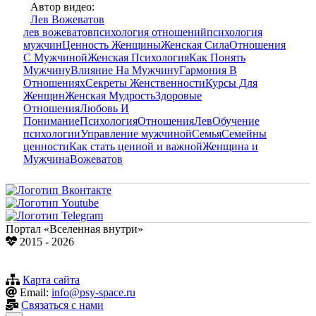
Автор видео:
Лев Вожеватов
лев вожеватов
психология отношений
психология
мужчин
Ценность Женщины
Женская Сила
Отношения
С Мужчиной
Женская Психология
Как Понять
Мужчину
Влияние На Мужчину
Гармония В
Отношениях
Секреты Женственности
Курсы Для
Женщин
Женская Мудрость
Здоровые
Отношения
Любовь И
Понимание
Психология
Отношения
Лев
Обучение
психологии
Управление мужчиной
Семья
Семейны
ценности
Как стать ценной и важной
Женщина и
Мужчина
Вожеватов
Портал «Вселенная внутри»
2015 - 2026
Карта сайта
Email:
info@psy-space.ru
Связаться с нами