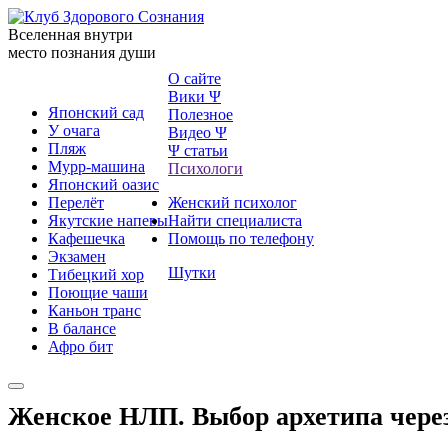
Вселенная внутри
место познания души
О сайте
Вики Ψ
Японский сад
Полезное
У очага
Видео Ψ
Пляж
Ψ статьи
Мурр-машина
Психологи
Японский оазис
Перелёт
Женский психолог
Якутские напевы
Найти специалиста
Кафешечка
Помощь по телефону
Экзамен
Шутки
Тибецкий хор
Поющие чаши
Каньон транс
В балансе
Афро бит
Женское НЛП. Выбор архетипа через