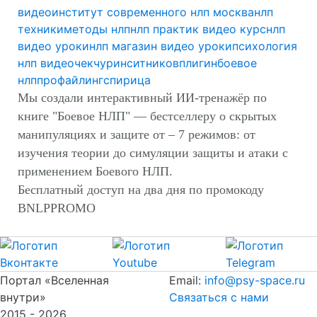
видео
институт современного нлп москва
нлп
техники
методы нлп
нлп практик видео курс
нлп
видео уроки
нлп магазин видео уроки
психология
нлп видео
чекчурин
ситников
плигин
боевое
нлп
профайлинг
спирица
Мы создали интерактивный ИИ-тренажёр по
книге "Боевое НЛП" — бестселлеру о скрытых
манипуляциях и защите от – 7 режимов: от
изучения теории до симуляции защиты и атаки с
применением Боевого НЛП.
Бесплатный доступ на два дня по промокоду
BNLPPROMO
Портал «Вселенная
Email:
info@psy-space.ru
внутри»
Связаться с нами
2015 - 2026