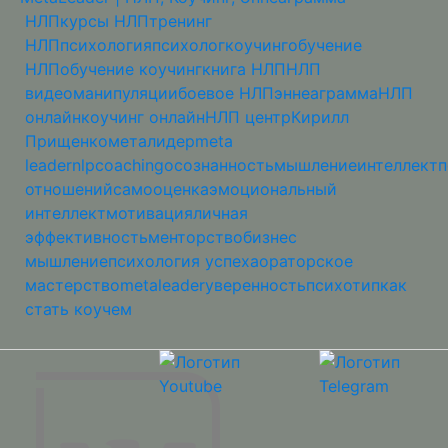
НЛП
курсы НЛП
тренинг
НЛП
психология
психолог
коучинг
обучение
НЛП
обучение коучинг
книга НЛП
НЛП
видео
манипуляции
боевое НЛП
эннеаграмма
НЛП
онлайн
коучинг онлайн
НЛП центр
Кирилл
Прищенко
металидер
meta
leader
nlp
coaching
осознанность
мышление
интеллект
п
отношений
самооценка
эмоциональный
интеллект
мотивация
личная
эффективность
менторство
бизнес
мышление
психология успеха
ораторское
мастерство
metaleader
уверенность
психотип
как
стать коучем