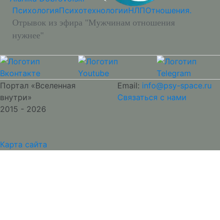
Психология
Психотехнологии
НЛП
Отношения.
Отрывок из эфира "Мужчинам отношения
нужнее"
Портал «Вселенная
Email:
info@psy-space.ru
внутри»
Связаться с нами
2015 - 2026
Карта сайта