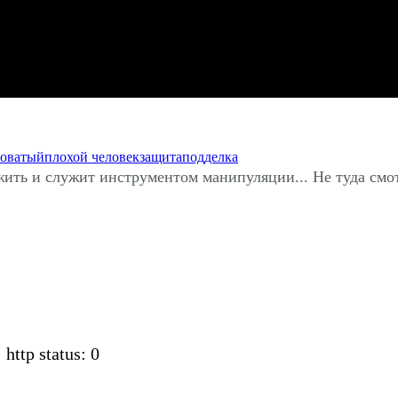
оватый
плохой человек
защита
подделка
 жить и служит инструментом манипуляции... Не туда см
 http status: 0