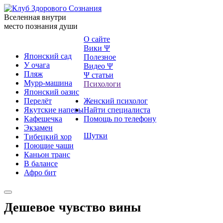
Вселенная внутри
место познания души
О сайте
Вики Ψ
Японский сад
Полезное
У очага
Видео Ψ
Пляж
Ψ статьи
Мурр-машина
Психологи
Японский оазис
Перелёт
Женский психолог
Якутские напевы
Найти специалиста
Кафешечка
Помощь по телефону
Экзамен
Шутки
Тибецкий хор
Поющие чаши
Каньон транс
В балансе
Афро бит
Дешевое чувство вины