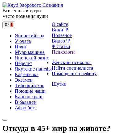
Вселенная внутри
место познания души
О сайте
07
1
Вики Ψ
Полезное
Японский сад
Видео Ψ
У очага
Ψ статьи
Пляж
Психологи
Мурр-машина
Японский оазис
Женский психолог
Перелёт
Найти специалиста
Якутские напевы
Помощь по телефону
Кафешечка
Экзамен
Шутки
Тибецкий хор
Поющие чаши
Каньон транс
В балансе
Афро бит
Откуда в 45+ жир на животе?