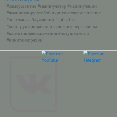
#саморазвитие #манипулятор #манипуляции
#яманипулируютобой #критическоемышление
#анатомиязаблуждений #softskills
#конструктивныйспор #сложныепереговоры
#когнитивныеискажения #ловушкимозга
#никитанепряхин