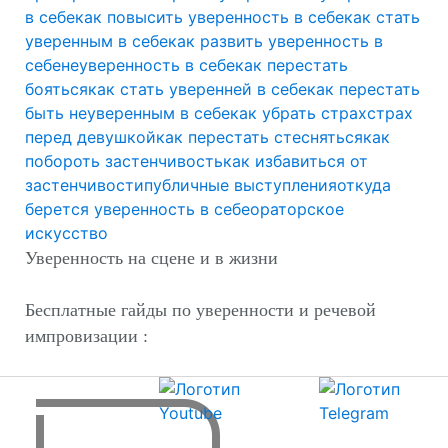
в себе
как повысить уверенность в себе
как стать
уверенным в себе
как развить уверенность в
себе
неуверенность в себе
как перестать
бояться
как стать уверенней в себе
как перестать
быть неуверенным в себе
как убрать страх
страх
перед девушкой
как перестать стесняться
как
побороть застенчивость
как избавиться от
застенчивости
публичные выступления
откуда
берется уверенность в себе
ораторское
искусство
Уверенность на сцене и в жизни
Бесплатные гайды по уверенности и речевой
импровизации :