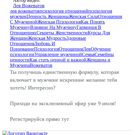
Автор видео:
Лев Вожеватов
лев вожеватов
психология отношений
психология
мужчин
Ценность Женщины
Женская Сила
Отношения
С Мужчиной
Женская Психология
Как Понять
Мужчину
Влияние На Мужчину
Гармония В
Отношениях
Секреты Женственности
Курсы Для
Женщин
Женская Мудрость
Здоровые
Отношения
Любовь И
Понимание
Психология
Отношения
Лев
Обучение
психологии
Управление мужчиной
Семья
Семейны
ценности
Как стать ценной и важной
Женщина и
Мужчина
Вожеватов
Ты получишь единственную формулу, которая
включает в мужчине искренние желание тебя
хотеть! Интересно?
Приходи на эксклюзивный эфир уже 9 июля!
Регистрируйся прямо тут