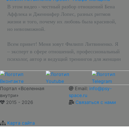
В этом видео - честный разбор отношений Бена
Аффлека и Дженнифер Лопес, разных ритмов
жизни и того, почему их любовь была красивой,
но невозможной.
Всем привет! Меня зовут Филипп Литвиненко. Я
– эксперт в сфере отношений, профессиональный
психолог, автор и ведущий тренингов для женщин
Портал «Вселенная
Email:
info@psy-
внутри»
space.ru
2015 - 2026
Связаться с нами
Карта сайта