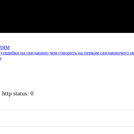
НИЯМ
ну
ошибки на свидании
о чем говорить на первом свидании
чего 
у
 http status: 0