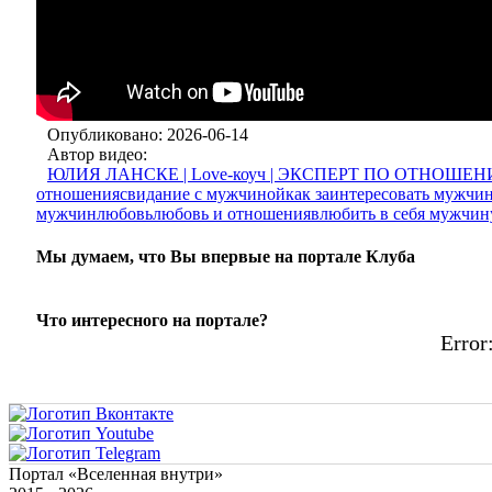
Опубликовано: 2026-06-14
Автор видео:
ЮЛИЯ ЛАНСКЕ | Love-коуч | ЭКСПЕРТ ПО ОТНОШЕ
отношения
свидание с мужчиной
как заинтересовать мужчи
мужчин
любовь
любовь и отношения
влюбить в себя мужчин
Мы думаем, что Вы впервые на портале Клуба
Что интересного на портале?
Error:
Портал «Вселенная внутри»