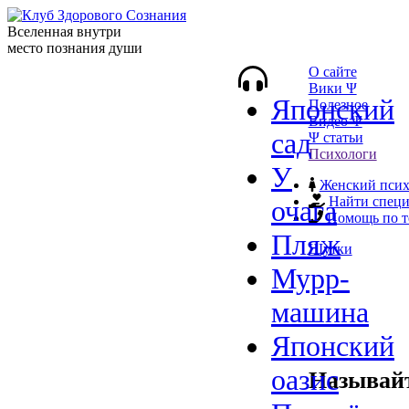
Вселенная внутри
место познания души
О сайте
Вики Ψ
Японский
Полезное
Видео Ψ
сад
Ψ статьи
Психологи
У
Женский псих
Найти специ
очага
Помощь по т
Пляж
Шутки
Мурр-
машина
Японский
оазис
Называйт