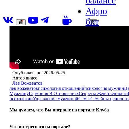
балансе
Афро
бит
1
09
Опубликовано: 2026-05-25
Автор видео:
Лев Вожеватов
лев вожеватов
психология отношений
психология мужчин
Ц
Мужчину
Гармония В Отношениях
Секреты Женственности
психологии
Управление мужчиной
Семья
Семейны ценности
Мы думаем, что Вы впервые на портале Клуба
Что интересного на портале?