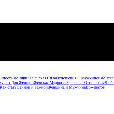
енность Женщины
Женская Сила
Отношения С Мужчиной
Женска
Курсы Для Женщин
Женская Мудрость
Здоровые Отношения
Любо
Как стать ценной и важной
Женщина и Мужчина
Вожеватов