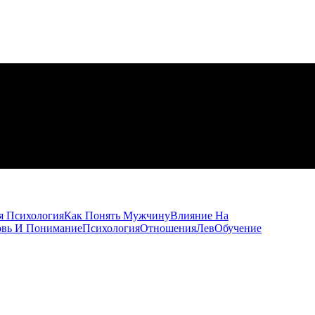
я Психология
Как Понять Мужчину
Влияние На
вь И Понимание
Психология
Отношения
Лев
Обучение