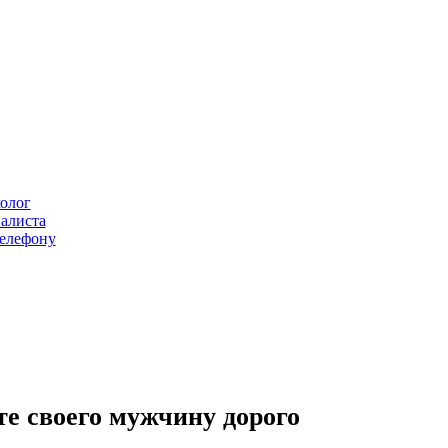
олог
алиста
елефону
е своего мужчину дорого