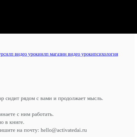
урс
нлп видео уроки
нлп магазин видео уроки
психология
тор сидит рядом с вами и продолжает мысль.
инаете с ним работать.
о в книге.
шите на почту: hello@activatedai.ru