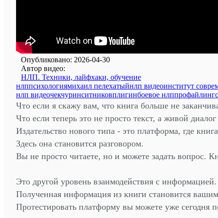
Опубликовано: 2026-04-30
Автор видео:
НЛП. Техники, лайфхаки, обучение
нлп
психология
михаил пелехатый
нлп видео
институт совре
нлп видео
чекчурин
ситников
плигин
боевое нлп
профайлинг
Что если я скажу вам, что книга больше не заканчив
Что если теперь это не просто текст, а живой диалог
Издательство нового типа - это платформа, где книг
Здесь она становится разговором.
Вы не просто читаете, но и можете задать вопрос. Кн
Это другой уровень взаимодействия с информацией. В
Полученная информация из книги становится вашим н
Протестировать платформу вы можете уже сегодня по 