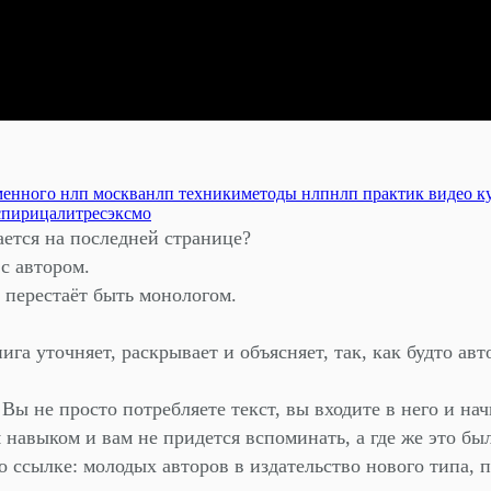
менного нлп москва
нлп техники
методы нлп
нлп практик видео к
спирица
литрес
эксмо
ается на последней странице?
 с автором.
а перестаёт быть монологом.
ига уточняет, раскрывает и объясняет, так, как будто ав
ы не просто потребляете текст, вы входите в него и нач
авыком и вам не придется вспоминать, а где же это был
ссылке: молодых авторов в издательство нового типа, пи