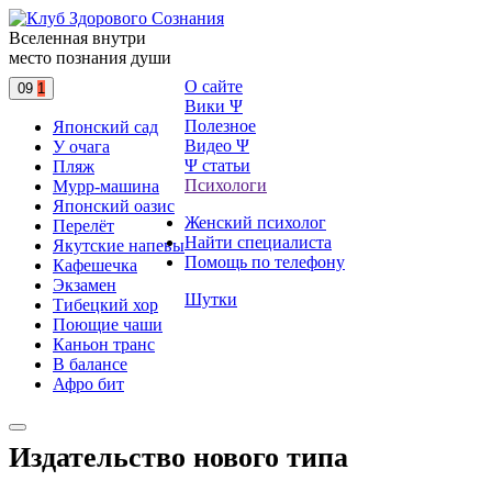
Вселенная внутри
место познания души
О сайте
09
1
Вики Ψ
Полезное
Японский сад
Видео Ψ
У очага
Ψ статьи
Пляж
Психологи
Мурр-машина
Японский оазис
Женский психолог
Перелёт
Найти специалиста
Якутские напевы
Помощь по телефону
Кафешечка
Экзамен
Шутки
Тибецкий хор
Поющие чаши
Каньон транс
В балансе
Афро бит
Издательство нового типа