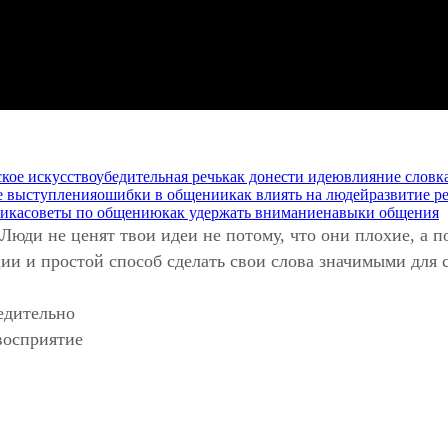
ское искусство
убедительная речь
как донести идею
влияние слов
к
 выступления
ошибки в общении
как влиять на людей
развитие р
ика
советы по общению
как удержать внимание
навыки общения
юди не ценят твои идеи не потому, что они плохие, а п
и и простой способ сделать свои слова значимыми для 
едительно
восприятие