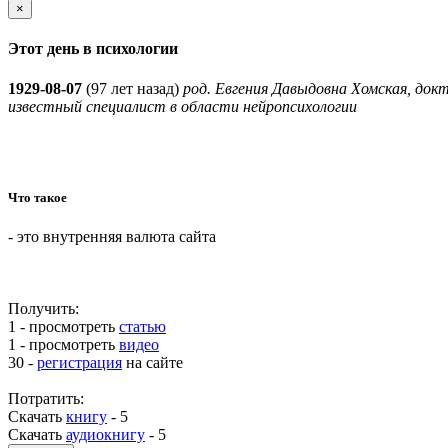
×
Этот день в психологии
1929-08-07
(
97 лет назад)
род. Евгения Давыдовна Хомская, док
известный специалист в области нейропсихологии
Что такое
- это внутренняя валюта сайта
Получить:
1 - просмотреть
статью
1 - просмотреть
видео
30 -
регистрация
на сайте
Потратить:
Скачать
книгу
-
5
Скачать
аудиокнигу
-
5