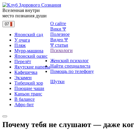
Вселенная внутри
место познания души
О сайте
07
1
Вики Ψ
Полезное
Японский сад
Видео Ψ
У очага
Ψ статьи
Пляж
Психологи
Мурр-машина
Японский оазис
Женский психолог
Перелёт
Найти специалиста
Якутские напевы
Помощь по телефону
Кафешечка
Экзамен
Шутки
Тибецкий хор
Поющие чаши
Каньон транс
В балансе
Афро бит
Почему тебя не слушают — даже ко