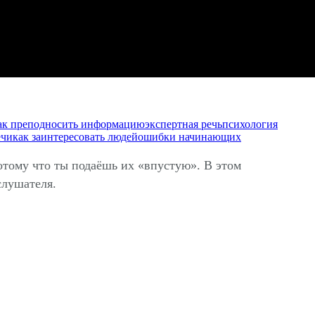
ак преподносить информацию
экспертная речь
психология
ечи
как заинтересовать людей
ошибки начинающих
отому что ты подаёшь их «впустую». В этом
слушателя.