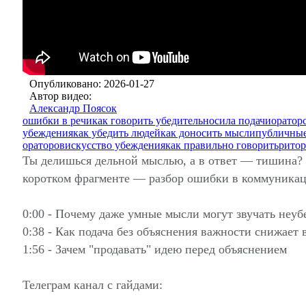
Опубликовано: 2026-01-27
Автор видео:
Александр Поясок
ошибки в речи
как говорить убедительно
сила подачи
оратор
убеждения
как убедить людей
как доносить мысли
публичные
ораторов
искусство убеждения
как правильно говорить
ритор
Ты делишься дельной мыслью, а в ответ — тишина? Л
коротком фрагменте — разбор ошибки в коммуникаци
0:00 - Почему даже умные мысли могут звучать неуб
0:38 - Как подача без объяснения важности снижает 
1:56 - Зачем "продавать" идею перед объяснением
Телеграм канал с гайдами: