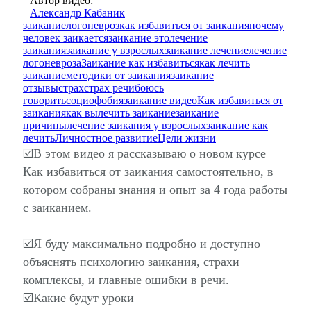
Автор видео:
Александр Кабаник
заикание
логоневроз
как избавиться от заикания
почему
человек заикается
заикание это
лечение
заикания
заикание у взрослых
заикание лечение
лечение
логоневроза
Заикание как избавиться
как лечить
заикание
методики от заикания
заикание
отзывы
страх
страх речи
боюсь
говорить
социофобия
заикание видео
Как избавиться от
заикания
как вылечить заикание
заикание
причины
лечение заикания у взрослых
заикание как
лечить
Личностное развитие
Цели жизни
☑️В этом видео я рассказываю о новом курсе
Как избавиться от заикания самостоятельно, в
котором собраны знания и опыт за 4 года работы
с заиканием.
☑️Я буду максимально подробно и доступно
объяснять психологию заикания, страхи
комплексы, и главные ошибки в речи.
☑️Какие будут уроки