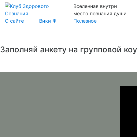
Вселенная внутри
место познания души
О сайте
Вики Ψ
Полезное
Заполняй анкету на групповой ко