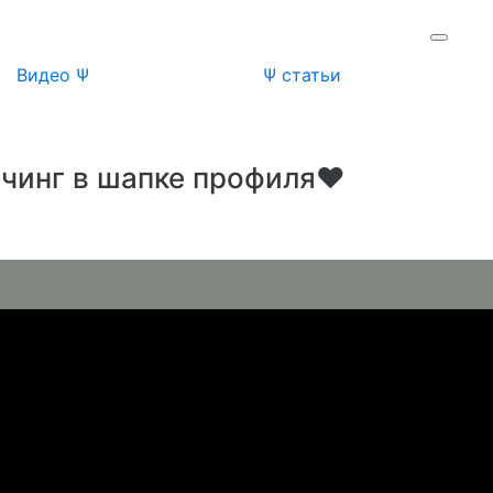
Видео Ψ
Ψ статьи
учинг в шапке профиля❤️