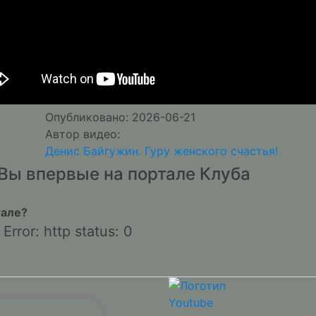
Опубликовано: 2026-06-21
Автор видео:
Денис Байгужин. Гуру женского счастья!
Вы впервые на портале Клуба
тале?
Error: http status: 0