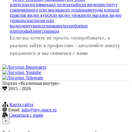
нлп
психология
михаил пелехатый
нлп видео
институт
современного нлп москва
нлп техники
методы нлп
нлп
практик видео курс
нлп видео уроки
нлп магазин видео
уроки
психология нлп
видео
чекчурин
ситников
плигин
боевое
нлп
профайлинг
спирица
Если вы хотите не просто «попробовать», а
реально зайти в профессию - заполняйте анкету
предзаписи и мы свяжемся с вами
Портал «Вселенная внутри»
2015 - 2026
Карта сайта
Email:
info@psy-space.ru
Связаться с нами
×