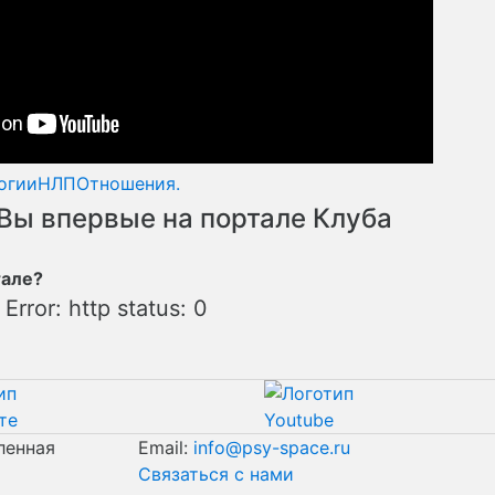
огии
НЛП
Отношения.
Вы впервые на портале Клуба
тале?
Error: http status: 0
ленная
Email:
info@psy-space.ru
Связаться с нами