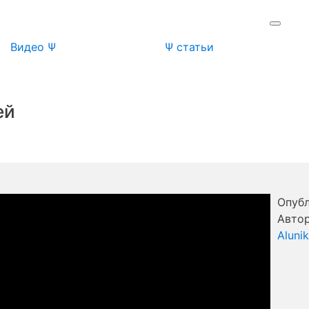
Видео Ψ
Ψ статьи
ей
Опубл
Автор
Aluni