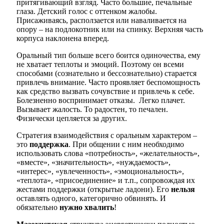
притягивающий взгляд. Часто большие, печальные
глаза. Детский голос с оттенком жалобы.
Присаживаясь, расползается или наваливается на
опору – на подлокотник или на спинку. Верхняя часть
корпуса наклонена вперед.
Оральный тип больше всего боится одиночества, ему
не хватает теплоты и эмоций. Поэтому он всеми
способами (сознательно и бессознательно) старается
привлечь внимание. Часто проявляет беспомощность
как средство вызвать сочувствие и привлечь к себе.
Болезненно воспринимает отказы. Легко плачет.
Вызывает жалость. То радостен, то печален.
Физически цепляется за других.
Стратегия взаимодействия с оральным характером –
это
поддержка
. При общении с ним необходимо
использовать слова «потребность», «желательность»,
«вместе», «значительность», «нуждаемость»,
«интерес», «увлеченность», «эмоциональность»,
«теплота», «присоединение» и т.п., сопровождая их
жестами поддержки (открытые ладони). Его
нельзя
оставлять одного, категорично обвинять. И
обязательно
нужно хвалить
!