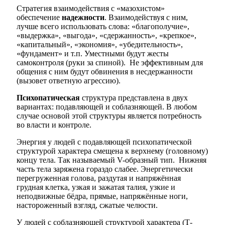
Стратегия взаимодействия с «мазохистом»
обеспечение
надежности
. Взаимодействуя с ним,
лучше всего использовать слова: «благополучие»,
«выдержка», «выгода», «сдержанность», «крепкое»,
«капитальный», «экономия», «убедительность»,
«фундамент» и т.п. Уместными будут жесты
самоконтроля (руки за спиной). Не эффективным для
общения с ним будут обвинения в несдержанности
(вызовет ответную агрессию).
Психопатическая
структура представлена в двух
вариантах: подавляющей и соблазняющей. В любом
случае основой этой структуры является потребность
во власти и контроле.
Энергия у людей с подавляющей психопатической
струк­турой характера смещена к верхнему (головному)
концу тела. Так называемый V-образный тип. Нижняя
часть тела заряжена гораздо слабее. Энергетически
перегруженная голова, раздутая и напряжённая
грудная клетка, узкая и зажатая талия, узкие и
неподвижные бёдра, прямые, напряжённые ноги,
насторожен­ный взгляд, сжатые челюсти.
У людей с соблазняющей структурой характера (Т-