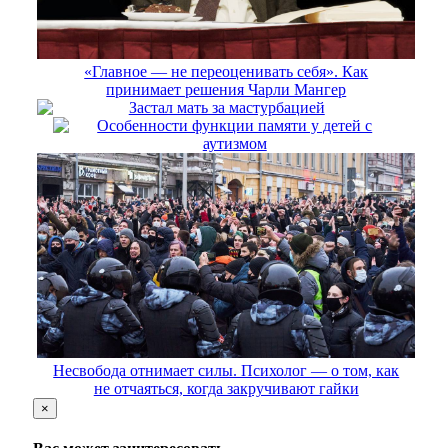
«Главное — не переоценивать себя». Как
принимает решения Чарли Мангер
Застал мать за мастурбацией
Особенности функции памяти у детей с
аутизмом
Несвобода отнимает силы. Психолог — о том, как
не отчаяться, когда закручивают гайки
×