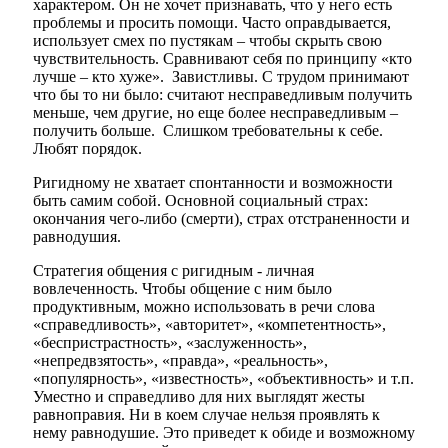
характером. Он не хочет признавать, что у него есть
проблемы и просить помощи. Часто оправдывается,
использует смех по пустякам – чтобы скрыть свою
чувствительность. Сравнивают себя по принципу «кто
лучше – кто хуже». Завистливы. С трудом принимают
что бы то ни было: считают несправедливым получить
меньше, чем другие, но еще более несправедливым –
получить больше. Слишком требовательны к себе.
Любят порядок.
Ригидному не хватает спонтанности и возможности
быть самим собой. Основной социальный страх:
окончания чего-либо (смерти), страх отстраненности и
равнодушия.
Стратегия общения с ригидным - личная
вовлеченность. Чтобы общение с ним было
продуктивным, можно использовать в речи слова
«справедливость», «авторитет», «компетентность»,
«беспристрастность», «заслуженность»,
«непредвзятость», «правда», «реальность»,
«популярность», «известность», «объективность» и т.п.
Уместно и справедливо для них выглядят жесты
равноправия. Ни в коем случае нельзя проявлять к
нему равнодушие. Это приведет к обиде и возможному