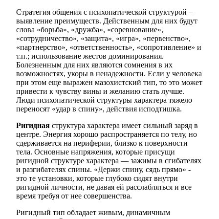
Стратегия общения с психопатической структурой –
выявление преимуществ. Действенным для них будут
слова «борьба», «дружба», «соревнование»,
«сотрудничество», «защита», «игра», «первенство»,
«партнерство», «ответственность», «сопротивление» и
т.п.; использование жестов доминирования.
Болезненным для них являются сомнения в их
возможностях, укоры в ненадежности. Если у человека
при этом еще выражен мазохистский тип, то это может
привести к чувству вины и желанию стать лучше.
Люди психопатической структуры характера тяжело
переносят «удар в спину», действия исподтишка.
Ригидная
структура характера имеет сильный заряд в
цент­ре. Энергия хорошо распространяется по телу, но
сдерживается на периферии, близко к поверхности
тела. Ос­новные напряжения, которые присущи
ригидной структуре характера — зажимы в сгибателях
и разгибателях спины. «Держи спину, сядь прямо» -
это те установки, которые глубоко сидят внутри
ригидной личности, не давая ей расслабляться и все
время требуя от нее совершенства.
Ригидный тип обладает живым, динамичным