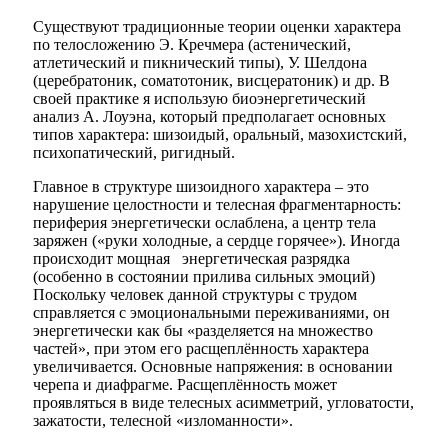
Существуют традиционные теории оценки характера
по телосложению Э. Кречмера (астенический,
атлетический и пикнический типы), У. Шелдона
(церебратоник, соматотоник, висцератоник) и др. В
своей практике я использую биоэнергетический
анализ А. Лоуэна, который предполагает основных
типов характера: шизоидый, оральный, мазохистский,
психопатический, ригидный.
Главное в структуре шизоидного характера – это
нарушение целостности и телесная фрагментарность:
периферия энергетически ослаблена, а центр тела
заряжен («руки холодные, а сердце горячее»). Иногда
происходит мощная энергетическая разрядка
(особенно в состоянии прилива сильных эмоций)
Поскольку человек данной структуры с трудом
справляется с эмоциональными переживаниями, он
энергетически как бы «разделяется на множество
частей», при этом его расщеплённость характера
увеличивается. Основные напряжения: в основании
черепа и диафрагме. Расщеплённость может
проявляться в виде телесных асимметрий, угловатости,
зажатости, телесной «изломан­ности».