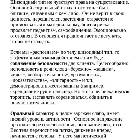
Шизоидный тип не чувствует права на существование.
Основной социальный страх этого типа: быть
близким, связанным с кем-либо. Он не верит в свою
ценность, нерешителен, застенчив, старается не
привязываться к материальному, боится риска,
проявляет педантизм, самообвинения. Эмоционально
отстранен. В отношения предпочитает не вступать,
чтобы не страдать.
Если мы «распознаем» по телу шизоидный тип, то
эффективным взаимодействием с ним будет
соблюдение безопасности
для клиента. Целесообразно
использовать в речи слова «бережно», «защита»,
«идея», «избирательность», «разумность»,
«доказательства», «элитарность» и т.п.,
демонстрировать жесты защиты (например,
скрещивание рук и пальцев). Но этого человека
нельзя
торопить, заставлять соревноваться, обвинять в
нечувствительности
.
Оральный
характер в целом заряжен слабо, имеет
низкий уровень активности. Основное напряжение
проходит через плечевой пояс, основание шеи, таза.
Вес тела переносит на пятки, движение вперед
начинается с головы. У него магнетический,