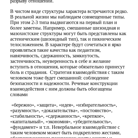
разрыву отношений.
В чистом виде структуры характера встречаются редко.
В реальной жизни мы наблюдаем совмещенные типы.
При этом 2-3 типа выдвигаются на первый план и
более заметны. Например, смешанные шизоидная и
мазохистские структуры могут быть представлены как
астеническим (шизоидный тип), так и пикническим
телосложением. В характере будут сочетаться и ярко
проявляться такие качества как педантизм,
навязчивость, сдержанность, замкнутость,
застенчивость, неуверенность в себе и желание
вступить в отношения, которые обязательно принесут
боль и страдания. Стратегия взаимодействия с таким
человеком тоже будет смешанной: соблюдение
безопасности и надежности. Речевые конструкции
взаимодействия с ним должны быть обогащены
словами
«бережно», «защита», «идея», «избирательность»,
«разумность», «доказательства», «постоянство»,
«стабильность», «сдержанность», «крепкое»,
«капитальный», «экономия», «убедительность»,
«фундамент» и т.п. Невербальное взаимодействие с
таким человеком может быть подкреплено жестами,