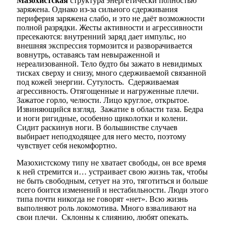
Мазохистская
структура энергетически полностью
заряже­на. Однако из-за сильного сдерживания
периферия заряжена слабо, и это не даёт возможности
полной разрядки. Жесты активности и агрессивности
пресекаются: внутренний заряд дает импульс, но
внешняя экспрес­сия тормозится и разворачивается
вовнутрь, оставаясь там невыраженной и
нереализованной. Тело будто бы зажато в невидимых
тисках сверху и снизу, много сдерживаемой связанной
под кожей энергии. Сутулость. Сдерживаемая
агрессивность. Отягощенные и нагруженные плечи.
Зажатое горло, челюсти. Лицо круглое, открытое.
Извиняющийся взгляд. Зажатие в области таза. Бедра
и ноги ригидные, особенно щиколотки и колени.
Сидит раскинув ноги. В большинстве случаев
выбирает неподходящее для него место, поэтому
чувствует себя некомфортно.
Мазохистскому типу не хватает свободы, он все время
к ней стремится и… устраивает свою жизнь так, чтобы
не быть свободным, сетует на это, тяготиться и больше
всего боится изменений и нестабильности. Люди этого
типа почти никогда не говорят «нет». Всю жизнь
выполняют роль локомотива. Много взваливают на
свои плечи. Склонны к слиянию, любят опекать.