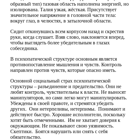
образный тип) тазовая об­ласть наполнена энергией, но
изолирована. Талия узкая, жёст­кая. Присутствует
значи­тельное напряжение в головной части тела:
вокруг глаз, в че­люстях, в затылочной области.
Сидит откинувшись всем корпусом назад и скрестив
руки, когда слушает. Взяв слово, наклоняется вперед,
чтобы выглядеть более убедительным в глазах
собеседника.
В психопатической структуре основным является
противо­поставление мышления и чувств. Контроль
направлен против чувств, которые опасно иметь.
Основной социальный страх психопатической
структуры – разъединение и предательство. Они не
любят контроль, чувствительны к власти. Не выносят
манипуляторов, но сами легко могут манипулировать.
Убеждены в своей правоте, и стремятся убедить
других. Они нетерпеливы, нетерпимы. Понимают и
действуют быстро. Хорошие исполнители, поскольку
хотят быть отмеченными. Им не хватает доверия к
окружающим. Не показывают свою уязвимость.
Скептики. Боятся нарушить или снять с себя
обязательство.