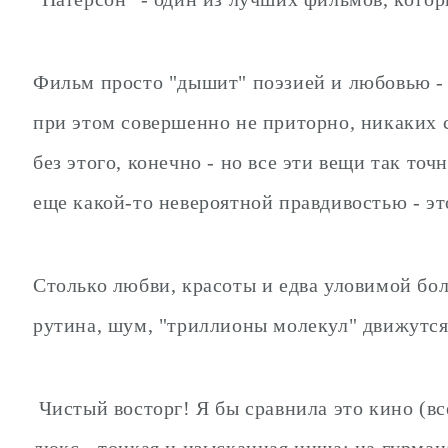
Фильм просто "дышит" поэзией и любовью - 
при этом совершенно не приторно, никаких с
без этого, конечно - но все эти вещи так т
еще какой-то невероятной правдивостью - э
Столько любви, красоты и едва уловимой бол
рутина, шум, "триллионы молекул" движутся 
Чистый восторг! Я бы сравнила это кино (вс
люкс - тонкая и изысканная ниша: на гурман