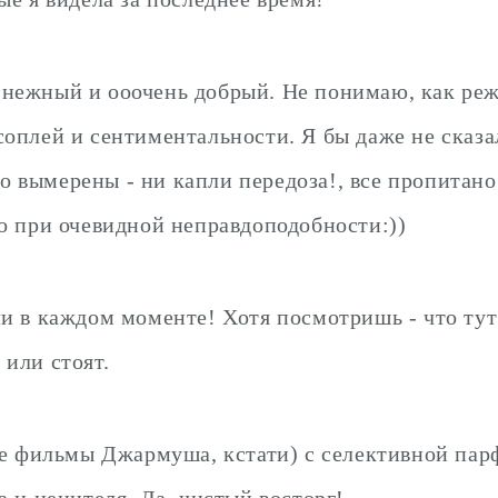
нежный и ооочень добрый. Не понимаю, как режи
оплей и сентиментальности. Я бы даже не сказал
очно вымерены - ни капли передоза!, все пропи
то при очевидной неправдоподобности:))
и в каждом моменте! Хотя посмотришь - что тут
или стоят.
е фильмы Джармуша, кстати) с селективной парф
а и ценителя. Да, чистый восторг!