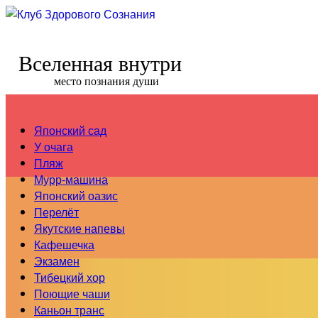
Вселенная внутри
место познания души
Японский сад
У очага
Пляж
Мурр-машина
Японский оазис
Перелёт
Якутские напевы
Кафешечка
Экзамен
Тибецкий хор
Поющие чаши
Каньон транс