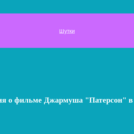
Шутки
я о фильме Джармуша "Патерсон" в д