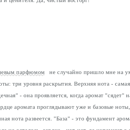
ишевым парфюмом
не случайно пришло мне на у
ты: три уровня раскрытия. Верхняя нота - самая
дечная" - она проявляется, когда аромат "сядет" 
ердце аромата проглядывают уже и базовые ноты,
чная нота развеется. "База" - это фундамент аром
еда не осталось, сердце - нет-нет, да напомнит о