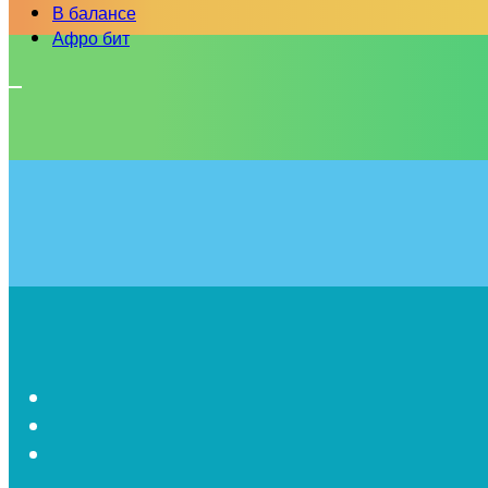
В балансе
Афро бит