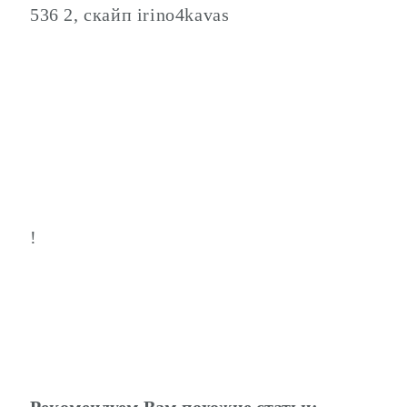
536 2, скайп irino4kavas
!
Рекомендуем Вам похожие статьи: