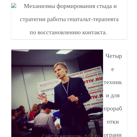
Механизмы формирования стыда и
стратегии работы гештальт-терапевта
по восстановлению контакта.
Четыр
е
техник
и для
прораб
отки
ограни