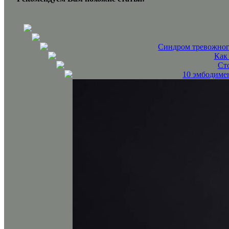
Синдром тревожног
Как
Сто
10 эмбодимен