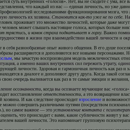
ается суть внутренних «голосов». Нет, вы не сходите с ума, все
едставления, что каждый из нас — единая личность, но уже дав
йрофизиологией исследованиями функционирования мозга, что л
ную личность их хозяина.
Становится как-то уже не по себе.
На
человек проживает это множество личностей, которые даже могут
де человек может слышать настоящие голоса, которых больше ник
т трястись, и комок страха подкатывает к горлу.
Важно помнит
с трудностями в жизни при взаимодействии вашей личности и о
т в себя разнообразные опыт живого общения. В его душе посел
ни образы расширяются и дополняются все новыми персонажами.
ослым
, мы зачастую воспроизводим модель межличностных отнош
туация, а именно ваших внутренних сил пережить утрату, один
ирующей личности. Здоровая и гармоничная личность как раз и 
находятся в диалоге и дополняют другу друга. Когда такой согл
 свою очередь выливается как раз в те самые эмоции и желания, 
вление
осознанности
, когда вы осознаете мучающие вас «голоса»
ходит восстановление
ответственности
, а это возвращение вл
 хозяина. И как следствие происходит
взросление
и возможност
вие можно совершить различными путями (посредством психоанал
.), но самое важное — это
установление контакта с психотера
ценить, что происходит с вами, какие субличности живут у вас
ателем вашей личности. Это напоминает групповую психотерапи