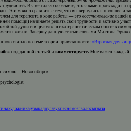
т взаимоотношений с психотерапевтом на протяжении времен
трудностей. Вы не только осознаете, что с вами происходит и п
ы. Это можно сравнить с тем, что вы вернулись в прошлое и з
елем для терапевта в ходе работы — это
восстановление
вашей
онней помощи) начинаете решать свои трудности и активно участ
койной души и в целом о психотерапевтическом опыте взаимод
моменты жизни. Завершу данную статью словами Милтона Эриксо
ннюю статью по теме теории привязанности:
«Взрослая дочь ище
сибо»
под данной статьей и
комментируете.
Мне важен каждый в
 психолог | Новосибирск
sychologist
тина
художник
музыка
друг
звук
песня
мозг
волосы
глаза