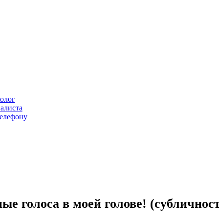
олог
алиста
елефону
ые голоса в моей голове! (субличнос