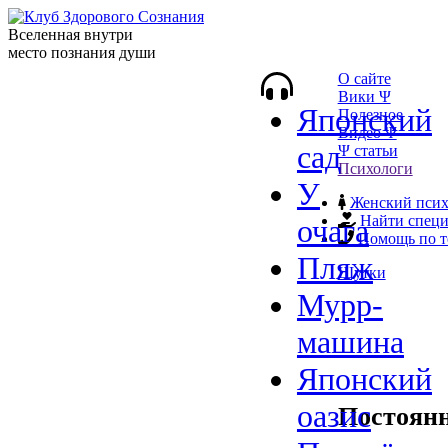
Вселенная внутри
место познания души
О сайте
Вики Ψ
Японский
Полезное
Видео Ψ
сад
Ψ статьи
Психологи
У
Женский псих
Найти специ
очага
Помощь по т
Пляж
Шутки
Мурр-
машина
Японский
оазис
Постоянн