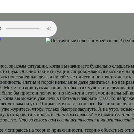
а
ное, знакомы ситуации, когда вы начинаете буквально слышать м
сто шум. Обычно такие ситуации сопровождаются высоким напр
ь повседневные дела, а порой уже ничего и не хочется делать. 
нливость, апатия и порой нежелание даже двигаться, но все рав
й. Может возникнуть желание, чтобы этих чувств и переживаний
 было бы просто и логично, но нет-нет и этот эмоциональный ко
когда вы можете уже лечь в постель и закрыть глаза, то напряже
епчет вам на ухо. Открываете глаза, а никого. Возникшие чувст
 уже журитесь, чтобы только быстрее засунуть. А на утро, возм
путь от кровати к кровати.
Что вам снилось?
Не помните.
Что эт
 знаете.
Что за голоса вам все нашёптывают и нашёптывают?
ке я опираюсь на теорию привязанности, теорию объектных отн