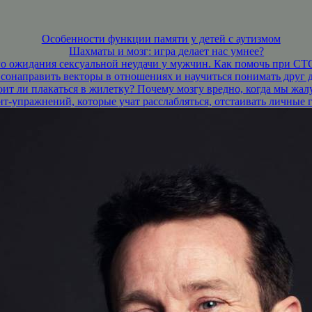
Особенности функции памяти у детей с аутизмом
Шахматы и мозг: игра делает нас умнее?
о ожидания сексуальной неудачи у мужчин. Как помочь при СТО
 сонаправить векторы в отношениях и научиться понимать друг д
ит ли плакаться в жилетку? Почему мозгу вредно, когда мы жал
т-упражнений, которые учат расслабляться, отстаивать личные 