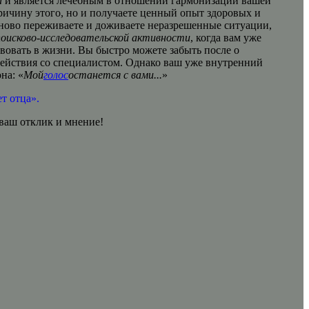
и
и является лечебным в отношении гармонизации вашей
ричину этого, но и получаете ценный опыт здоровых и
аново переживаете и доживаете неразрешенные ситуации,
поисково-исследовательской активности
, когда вам уже
вовать в жизни. Вы быстро можете забыть после о
ействия со специалистом. Однако ваш уже внутренний
на: «
Мой
голос
останется с вами...
»
т отца».
аш отклик и мнение!