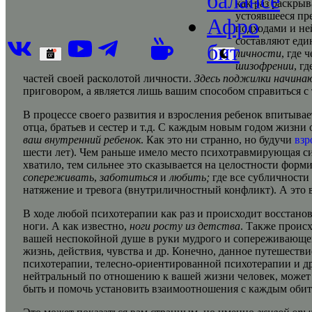
балансе
как раз раскрыв
устоявшееся пр
Афро
подходами и не
составляют еди
бит
личности
, где 
1
07
шизофрении
, г
частей своей расколотой личности.
Здесь поджилки начинаю
приговором, а является лишь вашим способом справиться 
В процессе своего развития и взросления ребенок впитывае
отца, братьев и сестер и т.д. С каждым новым годом жиз
ваш внутренний ребенок
. Как это ни странно, но будучи
взр
шести лет). Чем раньше имело место психотравмирующая си
хватило, тем сильнее это сказывается на целостности форм
сопереживать
,
заботиться
и
любить;
где все субличности 
натяжение и тревога (внутриличностный конфликт). А это в
В ходе любой психотерапии как раз и происходит восстано
ноги. А как известно,
ноги росту из детства
. Также проис
вашей неспокойной душе в руки мудрого и сопереживающей
жизнь, действия, чувства и др. Конечно, данное путешест
психотерапии, телесно-ориентированной психотерапии и др
нейтральный по отношению к вашей жизни человек, может о
быть и помочь установить взаимоотношения с каждым обит