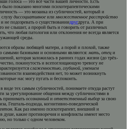
 ваши голоса — это всё части вашей личности. Есть
но было показано многими психотерапевтическими
ичность — это мозаика из субличностей, который и
 слуху
диссоциативное
или
множественное расстройство
 и не подозревать о существовании
друг
друга. А при
то не слышит, а пророй быть и говорить от различных
ь, что любая патология или отклонения не всегда является
кружающей среды.
яются образы любящей матери, а порой и плохой, также
 Но самыми базовыми и основными являются:
мать
,
отец
и
ений, которая заложилась в ранних годах жизни (до трёх-
очество, покинутость и всепоглощающую тревогу не
характеризуется
слаженностью
,
глубиной
,
умением
асованности взаимодействия нет, то может возникнуть
которые нас могу пугать и беспокоить.
 в виде тех самым субличностей, понимаете откуда растут
асти за урегулирование общения между субличностями в
ь принимать
осознанный
и
ответственный
выбор
за свою
иза, Гешталь-подхода, когнитивно-поведенческой
певтом
. Как раз именно психотерапевт, внешний и
 в душе, какие противоречия и конфликты имеют место
ю, но только с одном человеком.