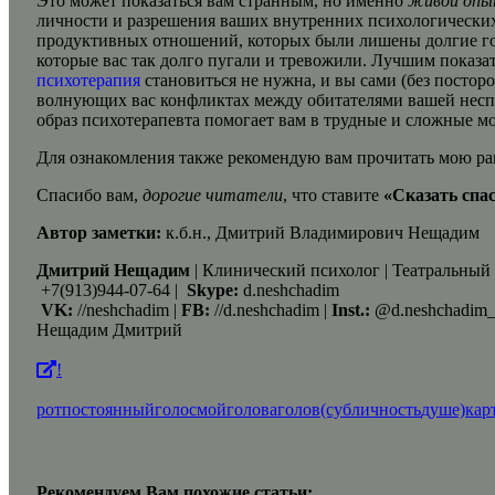
Это может показаться вам странным, но именно
живой опы
личности и разрешения ваших внутренних психологических 
продуктивных отношений, которых были лишены долгие год
которые вас так долго пугали и тревожили. Лучшим показат
психотерапия
становиться не нужна, и вы сами (без постор
волнующих вас конфликтах между обитателями вашей неспо
образ психотерапевта помогает вам в трудные и сложные 
Для ознакомления также рекомендую вам прочитать мою ра
Спасибо вам,
дорогие читатели
, что ставите
«Сказать спа
Автор заметки:
к.б.н., Дмитрий Владимирович Нещадим
Дмитрий Нещадим
| Клинический психолог | Театральный
+7(913)944-07-64 |
Skype:
d.neshchadim
VK:
//neshchadim |
FB:
//d.neshchadim |
Inst.:
@d.neshchadim_p
Нещадим Дмитрий
!
рот
постоянный
голос
мой
голова
голов
(субличность
душе)
кар
Рекомендуем Вам похожие статьи: