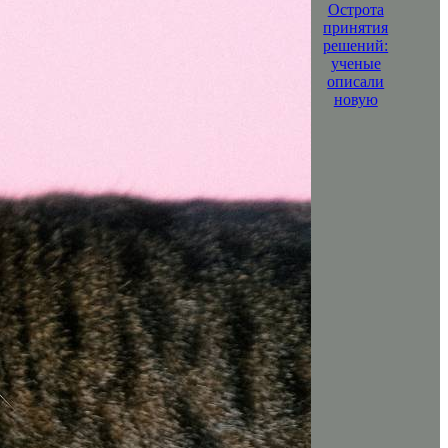
Острота
принятия
решений:
ученые
описали
новую