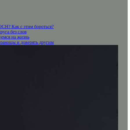
СН? Как с этим бороться?
руга без слов
уемся на жизнь
границы и доверять другим