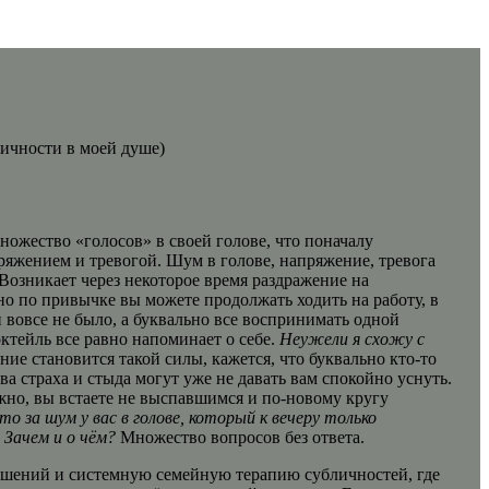
ножество «голосов» в своей голове, что поначалу
яжением и тревогой. Шум в голове, напряжение, тревога
Возникает через некоторое время раздражение на
но по привычке вы можете продолжать ходить на работу, в
 вовсе не было, а буквально все воспринимать одной
ктейль все равно напоминает о себе.
Неужели я схожу с
ние становится такой силы, кажется, что буквально кто-то
ва страха и стыда могут уже не давать вам спокойно уснуть.
ожно, вы встаете не выспавшимся и по-новому кругу
о за шум у вас в голове, который к вечеру только
Зачем и о чём?
Множество вопросов без ответа.
ошений и системную семейную терапию субличностей, где