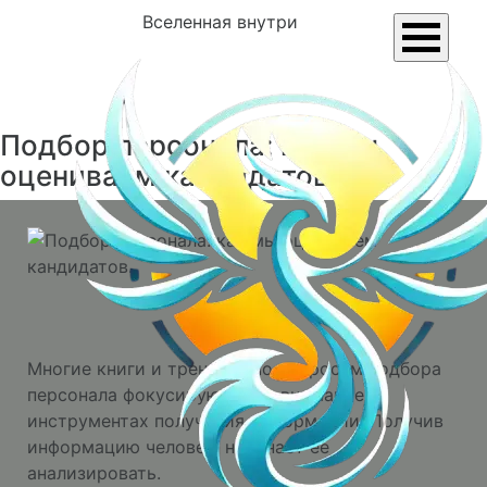
Вселенная внутри
Подбор персонала: как мы
оцениваем кандидатов.
Многие книги и тренинги по вопросам подбора
персонала фокусируют свое внимание на
инструментах получения информации. Получив
информацию человек, начинает ее
анализировать.