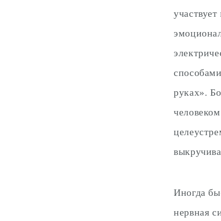
участвует
эмоционал
электриче
способам
руках». Б
человеком
целеустре
выкручива
Иногда бы
нервная с