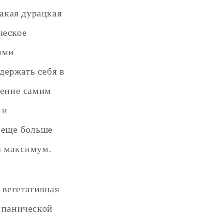
такая дурацкая
ческое
ими
держать себя в
жение самим
 и
й еще больше
а максимум.
 вегетативная
й панической