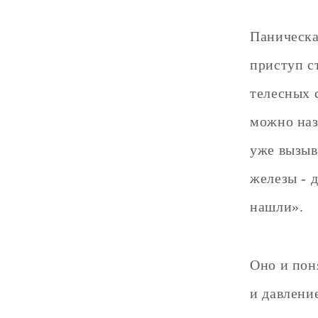
Паническа
приступ с
телесных 
можно наз
уже вызыв
железы - 
нашли».
Оно и поня
и давление