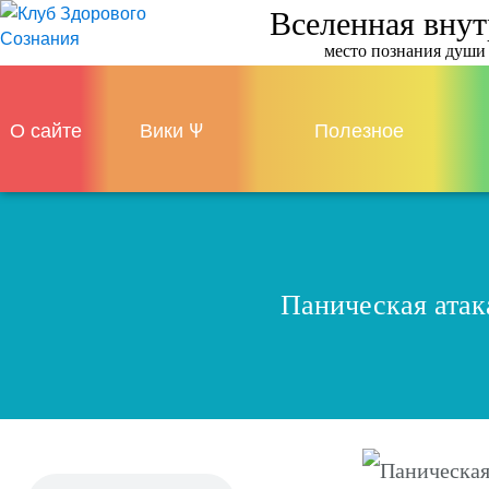
Вселенная вну
место познания души
О сайте
Вики Ψ
Полезное
Паническая атака