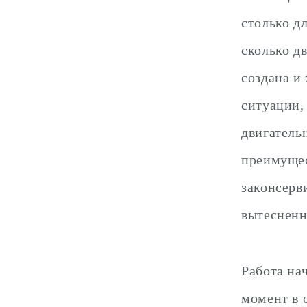
столько д
сколько д
создана и
ситуации,
двигатель
преимущес
законсерв
вытесненн
Работа на
момент в 