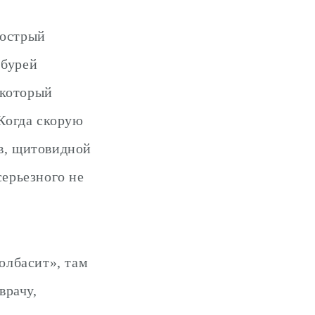
 острый
 бурей
 который
 Когда скорую
ов, щитовидной
серьезного не
колбасит», там
врачу,