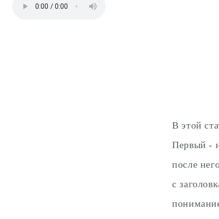
В этой ст
Первый - 
после нег
с заголовк
понимание