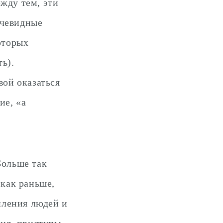
жду тем, эти
очевидные
оторых
ь).
вой оказаться
ие, «а
Больше так
 как раньше,
опления людей и