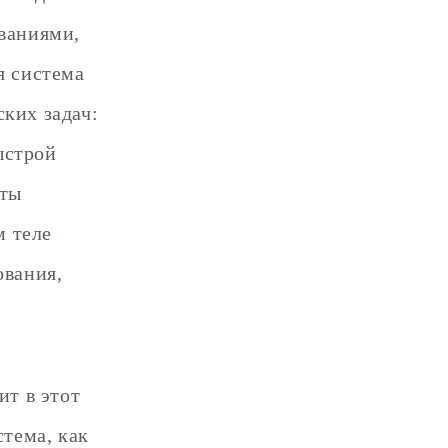
иваниями,
я система
ких задач:
ыстрой
кты
м теле
ования,
ит в этот
стема, как