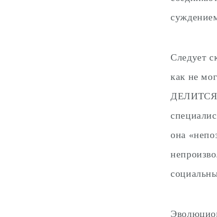
суждением
Следует ск
как не мо
ДЕЛИТСЯ 
специали
она «непо
непроизво
социальны
Эволюцион