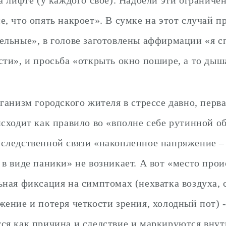
на лифте (у каждого свое). Надоели эти ограниче
е, что опять накроет». В сумке на этот случай 
ельные», в голове заготовлены аффирмации «я сп
сти», и просьба «открыть окно пошире, а то дыш
рганизм городского жителя в стрессе давно, перв
исходит как правило во «вполне себе рутинной о
следственной связи «накопленное напряжение –
 в виде паники» не возникает. А вот «место про
ьная фиксация на симптомах (нехватка воздуха, 
жение и потеря четкости зрения, холодный пот) -
ся как причина и следствие и маркируются вну