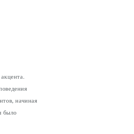
 акцента.
 поведения
нтов, начиная
ы было