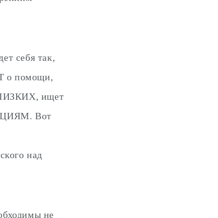
дет себя так,
Т о помощи,
ЛИЗКИХ, ищет
ОЦИЯМ. Вот
ского над
обходимы не