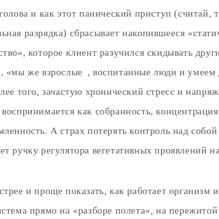
 голова и как этот панический приступ (считай, 
ьная разрядка) сбрасывает накопившееся «стати
ство», которое клиент разучился скидывать друг
и, «мы же
взрослые
, воспитанные люди и умеем 
олее того, зачастую хронический стресс и напря
 воспринимается как собранность, концентрация
мленность. А страх потерять контроль над собо
ет ручку регулятора вегетативных проявлений н
стрее и проще показать, как работает организм и
истема прямо на «разборе полета», на пережито