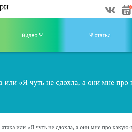
три
1
07
Видео Ψ
Ψ статьи
 или «Я чуть не сдохла, а они мне про