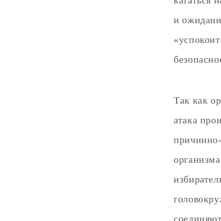
кататься 
и ожидани
«успокоит
безопасно
Так как о
атака про
причинно-
организма
избирател
головокру
соединяют