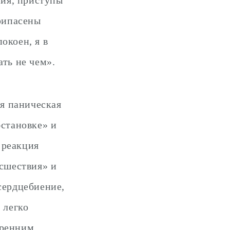
ния, приступы
припасены
окоен, я в
ать не чем».
ая паническая
бстановке» и
 реакция
исшествия» и
сердцебиение,
 легко
тренним