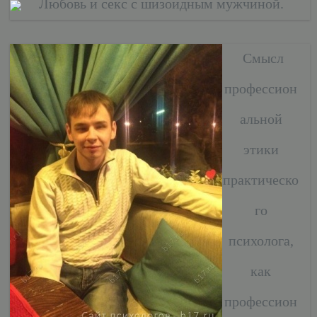
Любовь и секс с шизоидным мужчиной.
Смысл
профессион
альной
этики
практическо
го
психолога,
как
профессион