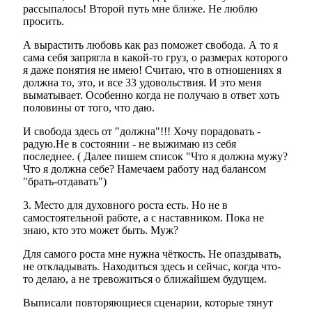
рассыпалось! Второй путь мне ближе. Не люблю
просить.
А вырастить любовь как раз поможет свобода. А то я
сама себя запрягла в какой-то груз, о размерах которого
я даже понятия не имею! Считаю, что в отношениях я
должна то, это, и все 33 удовольствия. И это меня
выматывает. Особенно когда не получаю в ответ хоть
половины от того, что даю.
И свобода здесь от "должна"!!! Хочу порадовать -
радую.Не в состоянии - не выжимаю из себя
последнее. ( Далее пишем список "Что я должна мужу?
Что я должна себе? Намечаем работу над балансом
"брать-отдавать")
3. Место для духовного роста есть. Но не в
самостоятельной работе, а с наставником. Пока не
знаю, кто это может быть. Муж?
Для самого роста мне нужна чёткость. Не опаздывать,
не откладывать. Находиться здесь и сейчас, когда что-
то делаю, а не тревожиться о ближайшем будущем.
Выписали повторяющиеся сценарии, которые тянут