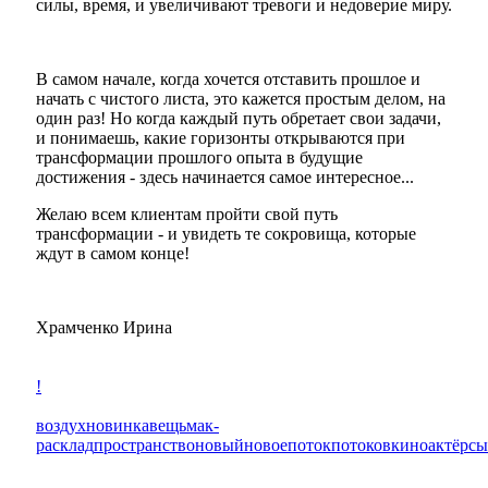
силы, время, и увеличивают тревоги и недоверие миру.
В самом начале, когда хочется отставить прошлое и
начать с чистого листа, это кажется простым делом, на
один раз! Но когда каждый путь обретает свои задачи,
и понимаешь, какие горизонты открываются при
трансформации прошлого опыта в будущие
достижения - здесь начинается самое интересное...
Желаю всем клиентам пройти свой путь
трансформации - и увидеть те сокровища, которые
ждут в самом конце!
Храмченко Ирина
!
воздух
новинка
вещь
мак-
расклад
пространство
новый
новое
поток
потоков
кино
актёр
сы