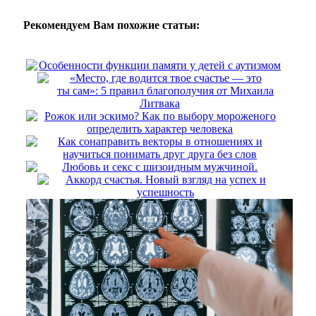
Рекомендуем Вам похожие статьи:
Особенности функции памяти у детей с аутизмом
«Место, где водится твое счастье — это
ты сам»: 5 правил благополучия от Михаила
Литвака
Рожок или эскимо? Как по выбору мороженого
определить характер человека
Как сонаправить векторы в отношениях и
научиться понимать друг друга без слов
Любовь и секс с шизоидным мужчиной.
Аккорд счастья. Новый взгляд на успех и
успешность