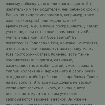
вашему ребенку у того или иного педагога? И
желательно у тех родителей, чей ребенок схож с
Вашим по типу темперамента, например, тоже
живчик (холерик), или медлительный
(флегматик). А еще лучше поспрашивать у самих
учеников, если есть такая возможность: «Ваша
учительница кричит? Обзывается? Вы
пугаетесь?» Годовалые Вам, конечно, не ответят,
а вот школьники расскажут всю правду матку
(без посторонних глаз). Конечно, есть такие
замечательные педагоги, активные,
жизнерадостные, любят детей, умеют создать
теплый коллектив и держать его в своих руках,
что для них любой ребенок – не проблема. Такие
на вес золота. Это все надо делать не весной,
когда идет запись в школу, а в конце лета-
осенью, потому что к таким учителям
записываются заранее и весной Вы уже не
попадете к тому педагогу, к которому хотели.