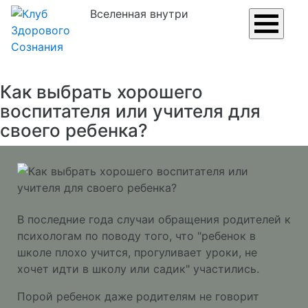
Вселенная внутри
Как выбрать хорошего
воспитателя или учителя для
своего ребенка?
В последние года случаи обращения родителей к
психологам по поводу того, что "ребенок в
школе плохо учится, прогуливает уроки, не
хочет идти в школу или садик" участились.
Порой ребенок даже родителям не говорит