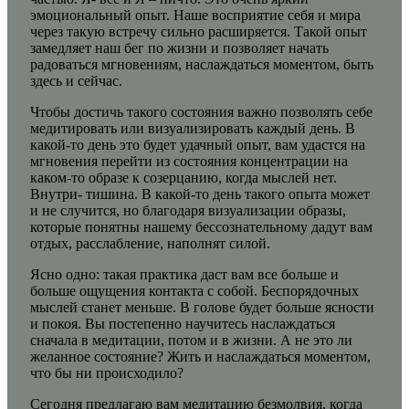
эмоциональный опыт. Наше восприятие себя и мира
через такую встречу сильно расширяется. Такой опыт
замедляет наш бег по жизни и позволяет начать
радоваться мгновениям, наслаждаться моментом, быть
здесь и сейчас.
Чтобы достичь такого состояния важно позволять себе
медитировать или визуализировать каждый день. В
какой-то день это будет удачный опыт, вам удастся на
мгновения перейти из состояния концентрации на
каком-то образе к созерцанию, когда мыслей нет.
Внутри- тишина. В какой-то день такого опыта может
и не случится, но благодаря визуализации образы,
которые понятны нашему бессознательному дадут вам
отдых, расслабление, наполнят силой.
Ясно одно: такая практика даст вам все больше и
больше ощущения контакта с собой. Беспорядочных
мыслей станет меньше. В голове будет больше ясности
и покоя. Вы постепенно научитесь наслаждаться
сначала в медитации, потом и в жизни. А не это ли
желанное состояние? Жить и наслаждаться моментом,
что бы ни происходило?
Сегодня предлагаю вам медитацию безмолвия, когда