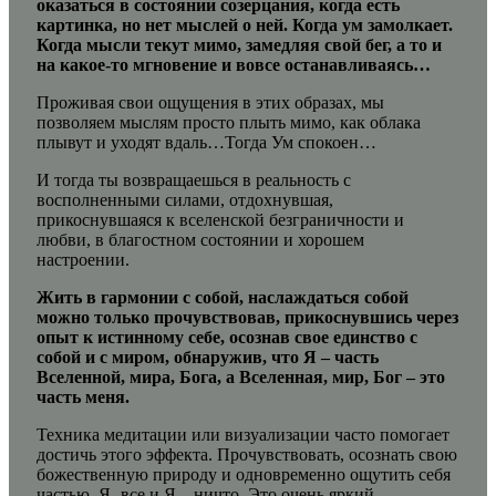
оказаться в состоянии созерцания, когда есть
картинка, но нет мыслей о ней. Когда ум замолкает.
Когда мысли текут мимо, замедляя свой бег, а то и
на какое-то мгновение и вовсе останавливаясь…
Проживая свои ощущения в этих образах, мы
позволяем мыслям просто плыть мимо, как облака
плывут и уходят вдаль…Тогда Ум спокоен…
И тогда ты возвращаешься в реальность с
восполненными силами, отдохнувшая,
прикоснувшаяся к вселенской безграничности и
любви, в благостном состоянии и хорошем
настроении.
Жить в гармонии с собой, наслаждаться собой
можно только прочувствовав, прикоснувшись через
опыт к истинному себе, осознав свое единство с
собой и с миром, обнаружив, что Я – часть
Вселенной, мира, Бога, а Вселенная, мир, Бог – это
часть меня.
Техника медитации или визуализации часто помогает
достичь этого эффекта. Прочувствовать, осознать свою
божественную природу и одновременно ощутить себя
частью. Я- все и Я – ничто. Это очень яркий