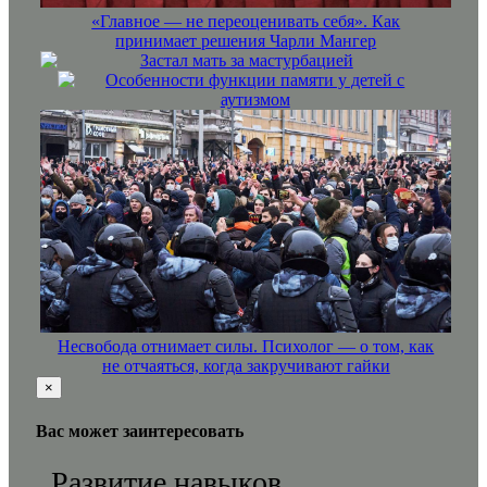
«Главное — не переоценивать себя». Как
принимает решения Чарли Мангер
Застал мать за мастурбацией
Особенности функции памяти у детей с
аутизмом
Несвобода отнимает силы. Психолог — о том, как
не отчаяться, когда закручивают гайки
×
Вас может заинтересовать
Развитие навыков