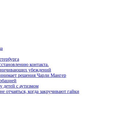
ма
етербурга
сстановлению контакта.
раничивающих убеждений
ринимает решения Чарли Мангер
урбацией
 детей с аутизмом
не отчаяться, когда закручивают гайки