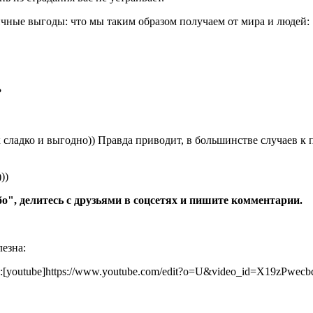
ичные выгоды: что мы таким образом получаем от мира и людей:
?
ак сладко и выгодно)) Правда приводит, в большинстве случаев 
))
бо", делитесь с друзьями в соцсетях и пишите комментарии.
езна:
[youtube]https://www.youtube.com/edit?o=U&video_id=X19zPwecb