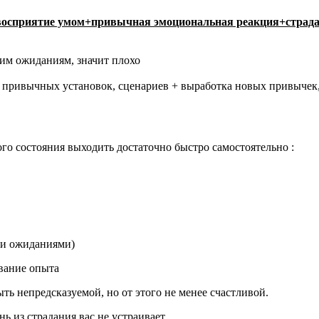
осприятие умом+привычная эмоциональная реакция+страдат
оим ожиданиям, значит плохо
м привычных установок, сценариев + выработка новых привычек,
ого состояния выходить достаточно быстро самостоятельно :
ими ожиданиями)
ывание опыта
ть непредсказуемой, но от этого не менее счастливой.
нь из страдания вас не устраивает.