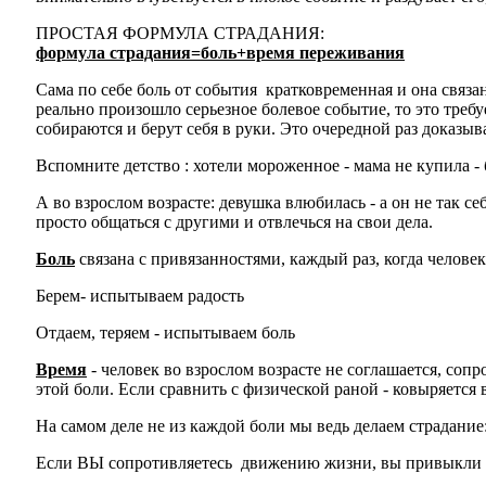
ПРОСТАЯ ФОРМУЛА СТРАДАНИЯ:
формула страдания=боль+время переживания
Сама по себе боль от события кратковременная и она связа
реально произошло серьезное болевое событие, то это треб
собираются и берут себя в руки. Это очередной раз доказы
Вспомните детство : хотели мороженное - мама не купила - 
А во взрослом возрасте: девушка влюбилась - а он не так с
просто общаться с другими и отвлечься на свои дела.
Боль
связана с привязанностями, каждый раз, когда человек 
Берем- испытываем радость
Отдаем, теряем - испытываем боль
Время
- человек во взрослом возрасте не соглашается, соп
этой боли. Если сравнить с физической раной - ковыряется 
На самом деле не из каждой боли мы ведь делаем страдание
Если ВЫ сопротивляетесь движению жизни, вы привыкли по