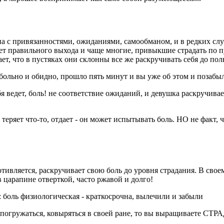
на с привязанностями, ожиданиями, самообманом, и в редких сл
ует правильного выхода и чаще многие, привыкшие страдать по 
вает, что в пустяках они склонны все же раскручивать себя до 
больно и обидно, прошло пять минут и вы уже об этом и позабыл
ебя ведет, боль! не соответствие ожиданий, и девушка раскручива
теряет что-то, отдает - он может испытывать боль. НО не факт, ч
ротивляется, раскручивает свою боль до уровня страдания. В сво
в царапине отверткой, часто ржавой и долго!
: боль физиологическая - краткосрочна, вылечили и забыли
гружаться, ковыряться в своей ране, то вы выращиваете СТРА