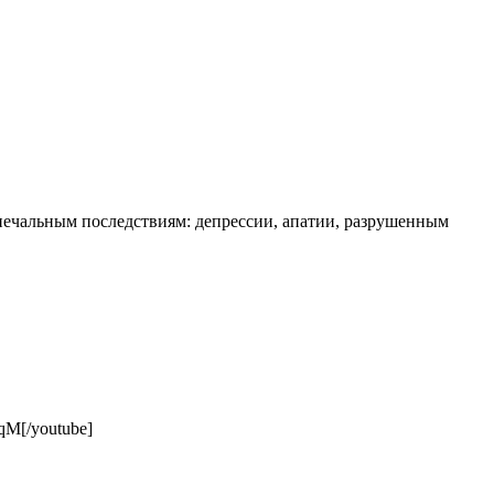
к печальным последствиям: депрессии, апатии, разрушенным
qM[/youtube]