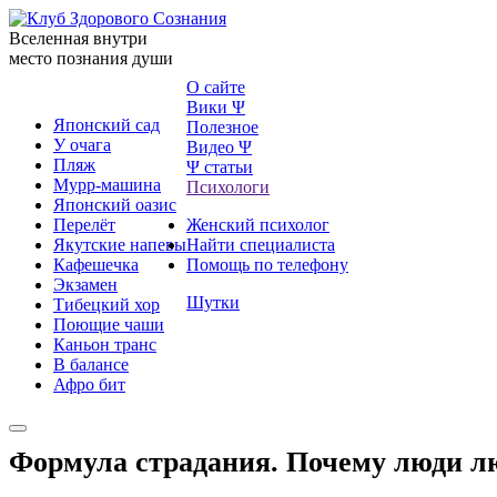
Вселенная внутри
место познания души
О сайте
Вики Ψ
Японский сад
Полезное
У очага
Видео Ψ
Пляж
Ψ статьи
Мурр-машина
Психологи
Японский оазис
Перелёт
Женский психолог
Якутские напевы
Найти специалиста
Кафешечка
Помощь по телефону
Экзамен
Шутки
Тибецкий хор
Поющие чаши
Каньон транс
В балансе
Афро бит
Формула страдания. Почему люди лю