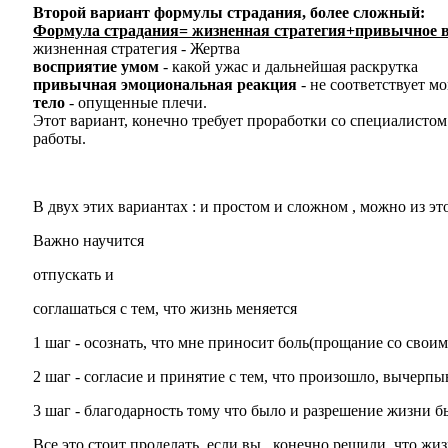
Второй вариант формулы страдания, более сложный:
Формула страдания= жизненная стратегия+привычное в
жизненная стратегия - Жертва
восприятие умом
- какой ужас и дальнейшая раскрутка
привычная эмоциональная реакция
- не соответствует м
тело
- опущенные плечи.
Этот вариант, конечно требует проработки со специалисто
работы.
В двух этих вариантах : и простом и сложном , можно из эт
Важно научится
отпускать и
соглашаться с тем, что жизнь меняется
1 шаг - осознать, что мне приносит боль(прощание со сво
2 шаг - согласие и принятие с тем, что произошло, вычерп
3 шаг - благодарность тому что было и разрешение жизни бы
Все это стоит проделать, если вы , конечно решили, что жиз