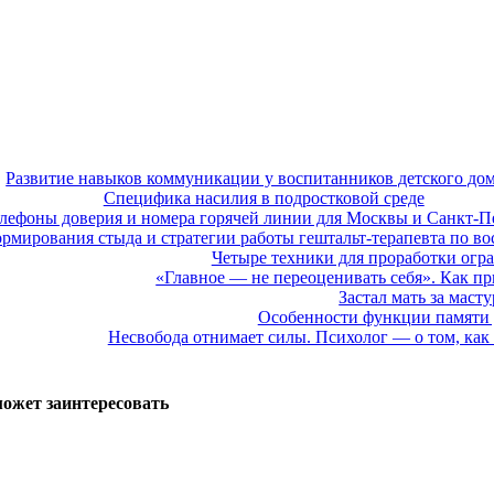
Развитие навыков коммуникации у воспитанников детского до
Специфика насилия в подростковой среде
лефоны доверия и номера горячей линии для Москвы и Санкт-П
мирования стыда и стратегии работы гештальт-терапевта по во
Четыре техники для проработки ог
«Главное — не переоценивать себя». Как п
Застал мать за маст
Особенности функции памяти у
Несвобода отнимает силы. Психолог — о том, как 
может заинтересовать