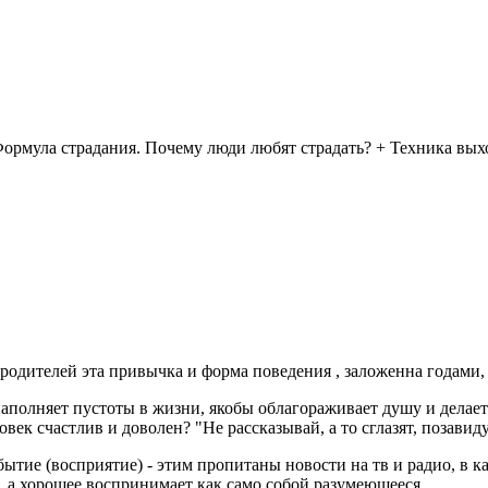
 родителей эта привычка и форма поведения , заложенна годами,
наполняет пустоты в жизни, якобы облагораживает душу и делает 
овек счастлив и доволен? "Не рассказывай, а то сглазят, позавид
тие (восприятие) - этим пропитаны новости на тв и радио, в ка
, а хорошее воспринимает как само собой разумеющееся....