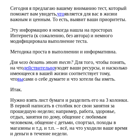
Сегодня я предлагаю вашему вниманию тест, который
поможет вам увидеть,
что
является для вас в жизни
важным и ценным. То есть, выявит ваши приоритеты.
Эту информацию я некогда нашла на просторах
Интернета (к сожалению, без автора) и немного
модифицировала выполнение теста.
Методика проста в выполнении и информативна.
Для чего делать этот тест?
Для того, чтобы понять,
на что
действительно
уходят ваши ресурсы, и насколько
имеющееся в вашей жизни соответствует тому,
что
вы
сами о себе думаете и что хотели бы иметь.
Итак.
Нужно взять лист бумаги и разделить его на 3 колонки.
В первой написать в столбик все свои занятия за
прошедшую неделю; например, работа, здоровье,
отдых, занятия по дому, общение с любимым
человеком, общение с детьми, спортзал, походы в
магазины и т.д. и т.п. – всё, на что уходили ваше время
и деньги в течение недели.