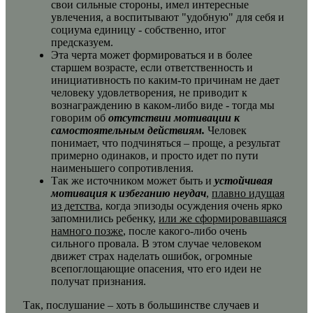
свои сильные стороны, имел интересные
увлечения, а воспитывают "удобную" для себя и
социума единицу - собственно, итог
предсказуем.
Эта черта может формироваться и в более
старшем возрасте, если ответственность и
инициативность по каким-то причинам не дает
человеку удовлетворения, не приводит к
вознаграждению в каком-либо виде - тогда мы
говорим об
отсутствии мотивации
к
самостоятельным действиям.
Человек
понимает, что подчиняться – проще, а результат
примерно одинаков, и просто идет по пути
наименьшего сопротивления.
Так же источником может быть и
устойчивая
мотивация к избеганию неудач
,
плавно идущая
из детства
, когда эпизоды осуждения очень ярко
запомнились ребенку,
или же сформировавшаяся
намного позже
, после какого-либо очень
сильного провала. В этом случае человеком
движет страх наделать ошибок, огромные
всепоглощающие опасения, что его идеи не
получат признания.
Так, послушание – хоть в большинстве случаев и