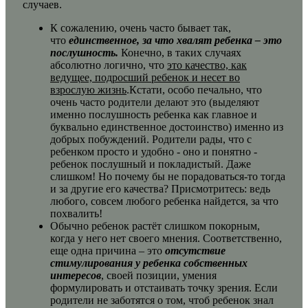
случаев.
К сожалению, очень часто бывает так,
что
единственное, за что хвалят ребенка – это
послушность.
Конечно, в таких случаях
абсолютно логично, что
это качество, как
ведущее, подросший ребенок и несет во
взрослую жизнь
.Кстати, особо печально, что
очень часто родители делают это (выделяют
именно послушность ребенка как главное и
буквально единственное достоинство) именно из
добрых побуждений. Родители рады, что с
ребенком просто и удобно - оно и понятно -
ребенок послушный и покладистый. Даже
слишком! Но почему бы не порадоваться-то тогда
и за другие его качества? Присмотритесь: ведь
любого, совсем любого ребенка найдется, за что
похвалить!
Обычно ребенок растёт слишком покорным,
когда у него нет своего мнения. Соответственно,
еще одна причина – это
отсутствие
стимулирования у ребенка собственных
интересов
, своей позиции, умения
формулировать и отстаивать точку зрения. Если
родители не заботятся о том, чтоб ребенок знал