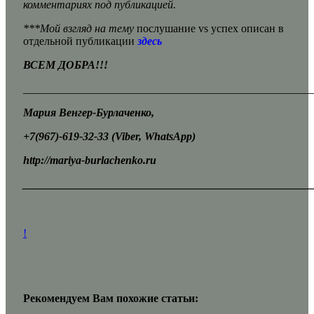
комментариях под публикацией.
***Мой взгляд на тему
послушание vs успех описан в
отдельной публикации
здесь
ВСЕМ ДОБРА!!!
___________________________________________________
Мария Венгер-Бурлаченко,
+7(967)-619-32-33 (Viber
, WhatsApp)
http://mariya-burlachenko.ru
___________________________________________________
!
Рекомендуем Вам похожие статьи: