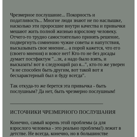
Чрезмерное послушание... Покорность и
податливость... Многие люди знают не по наслышке,
насколько эти проросшие внутри качества и привычки
мешают жить полной жизнью взрослому человеку.
Отчего-то трудно самостоятельно принять решение,
подвергнуть сомнению чужие советы и напутствия,
высказывать свое мнение... а порой кажется, что его
(своего мнения) и вовсе нет! Кто-то не без досады
думает постфактум "...эх, а надо было взять, и
высказать! вот в следующий раз я...", кто-то же уверен
"я не способен быть другим, вот такой вот я
бесхарактерный был и буду всегда".
Так откуда-то же берется эта привычка - быть
послушным? Да нет, быть чрезмерно послушным!
______________________________________
ИСТОЧНИКИ ЧРЕЗМЕРНОГО ПОСЛУШАНИЯ
Конечно, самый корень этой проблемы (а для
взрослого человека - это реально проблема!) лежит в
детстве. Не всегда, конечно, но в большинстве