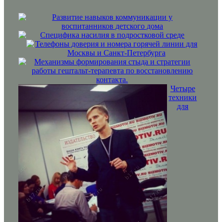
Развитие навыков коммуникации у
воспитанников детского дома
Специфика насилия в подростковой среде
Телефоны доверия и номера горячей линии для
Москвы и Санкт-Петербурга
Механизмы формирования стыда и стратегии
работы гештальт-терапевта по восстановлению
контакта.
Четыре
техники
для