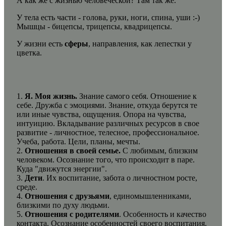
А как же с жизнью человеческой? Там так же.
У тела есть части - голова, руки, ноги, спина, уши :-)
Мышцы - бицепсы, трицепсы, квадрицепсы.
У жизни есть
сферы
, направления, как лепестки у
цветка.
1.
Я. Моя жизнь.
Знание самого себя. Отношение к
себе. Дружба с эмоциями. Знание, откуда берутся те
или иные чувства, ощущения. Опора на чувства,
интуицию. Вкладывание различных ресурсов в свое
развитие - личностное, телесное, профессиональное.
Учеба, работа. Цели, планы, мечты.
2.
Отношения в своей семье.
С любимым, близким
человеком. Осознание того, что происходит в паре.
Куда "движутся энергии".
3.
Дети
. Их воспитание, забота о личностном росте,
среде.
4.
Отношения с друзьями
, единомышленниками,
близкими по духу людьми.
5.
Отношения с родителями
. Особенность и качество
контакта. Осознание особенностей своего воспитания.