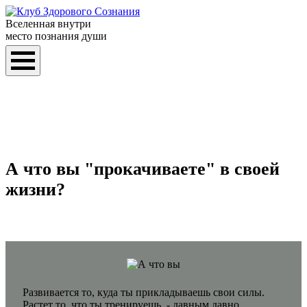
Вселенная внутри
место познания души
А что вы "прокачиваете" в своей
жизни?
Развивается то, куда ты прикладываешь свои силы.
Растет то, что ты тренируешь, - давным давно