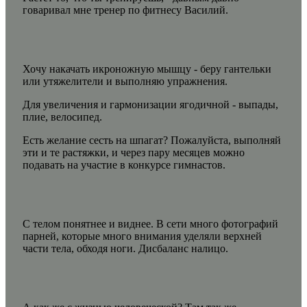
говаривал мне тренер по фитнесу Василий.
Хочу накачать икроножную мышцу - беру гантельки
или утяжелители и выполняю упражнения.
Для увеличения и гармонизации ягодичной - выпады,
плие, велосипед.
Есть желание сесть на шпагат? Пожалуйста, выполняй
эти и те растяжки, и через пару месяцев можно
подавать на участие в конкурсе гимнастов.
С телом понятнее и виднее. В сети много фотографий
парней, которые много внимания уделяли верхней
части тела, обходя ноги. Дисбаланс налицо.