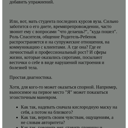
добавить упражнений.
Или, вот, мать студента последних курсов вуза. Сильно
заботится о его диете, времяпрепровождении, часто
звонит ему с вопросами "что делаешь?", "куда пошел".
Роль Спасителя, общение Родитель-Ребенок
распространяется и на супружеские отношения, на
коммуникацию с клиентами. А где она? Где ее
личностный и профессиональный рост? И сферы
жизни, которые оказались сиротами, посылают
весточки о себе в виде нарушений настроения и
болезней тела.
Простая диагностика.
Хотя, для кого-то может оказаться спорной. Например,
выносимое на первое место "Я" может показаться
эгоистичным маневром.
Как так, надевать сначала кислородную маску на
себя, а потом на близкого?
Как так, верить своим чувствам, ощущениям, а
не словам авторитета?
Как так, говорить нет, ставить границы и