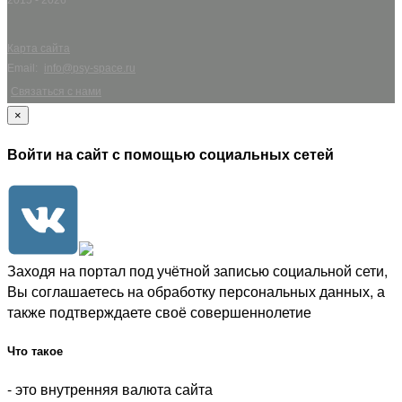
2015 - 2026
Карта сайта
Email:
info@psy-space.ru
Связаться с нами
×
Войти на сайт с помощью социальных сетей
Заходя на портал под учётной записью социальной сети,
Вы соглашаетесь на обработку персональных данных, а
также подтверждаете своё совершеннолетие
Что такое
- это внутренняя валюта сайта