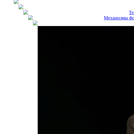
Те
Механизмы фор