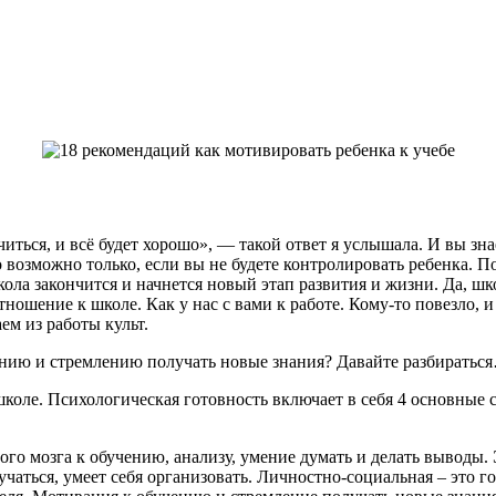
читься, и всё будет хорошо», — такой ответ я услышала. И вы зн
о возможно только, если вы не будете контролировать ребенка. П
кола закончится и начнется новый этап развития и жизни. Да, ш
ошение к школе. Как у нас с вами к работе. Кому-то повезло, и 
ем из работы культ.
учению и стремлению получать новые знания? Давайте разбиратьс
коле. Психологическая готовность включает в себя 4 основные
ого мозга к обучению, анализу, умение думать и делать выводы.
бучаться, умеет себя организовать. Личностно-социальная – это