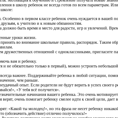
ля. Мотивация к обучению и стремление получать новые знания
упления в школу ребенок не всегда готов по всем параметрам. И
 школе:
я. Особенно в первом классе ребенок очень нуждается в вашей 
 друзьям, к учителю и к новым обязанностям.
а должно быть время и место для радости, игр и увлечений. Вре
венные уроки жизни.
 принять во внимание школьные правила, распорядок. Таким обр
авилам.
ем дружественных отношений с одноклассниками, пригласите пару
омочь вам и ребенку.
тя и не обязательно только в первый), можно устроить небольшо
сегда важнее. Поддерживайте ребенка в любой ситуации, помогай
значение, чем раньше.
 неудачный опыт. Если родители не будут верить в успех своего 
авайся!», «У тебя всё получится».
значительные начинания вашего ребенка. Это очень мотивирует
 верят, очень помогает ребенку смелее идти к своей цели, дает
рят: «Какой ты молодец!», но эта фраза не несет ребенку никако
это (обозначить действие) отлично получилось!»