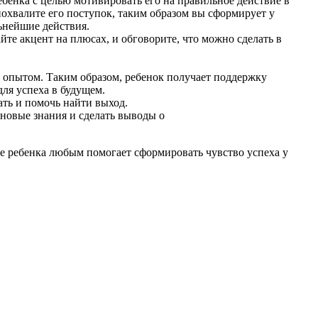
ебенка с целью мотивировать его на правильное действие в
охвалите его поступок, таким образом вы сформирует у
ьнейшие действия.
те акцент на плюсах, и обговорите, что можно сделать в
м опытом. Таким образом, ребенок получает поддержку
для успеха в будущем.
ать и помочь найти выход.
 новые знания и сделать выводы о
тие ребенка любым помогает сформировать чувство успеха у