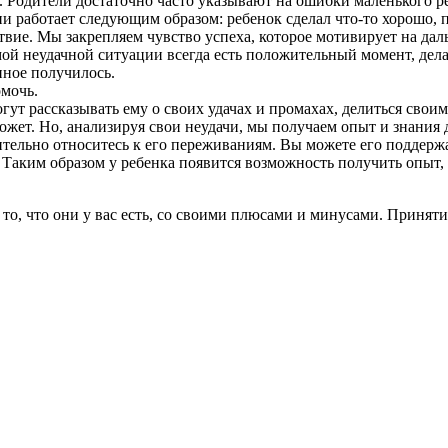
я. Родители достаточно часто указывают на ошибки маленького р
 работает следующим образом: ребенок сделал что-то хорошо, п
твие. Мы закрепляем чувство успеха, которое мотивирует на дал
ой неудачной ситуации всегда есть положительный момент, делай
нное получилось.
омочь.
гут рассказывать ему о своих удачах и промахах, делиться свои
может. Но, анализируя свои неудачи, мы получаем опыт и знания 
тельно относитесь к его переживаниям. Вы можете его поддерж
. Таким образом у ребенка появится возможность получить опыт,
за то, что они у вас есть, со своими плюсами и минусами. Приня