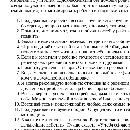
отношения с учителем, одноклассниками без помощи родите
всегда получается именно так. Бывает, что к моменту пост
рекомендации, как мотивировать ребенка и поддерживать в
Поддерживайте ребенка всегда в течение его обучени
быстрее адаптироваться к школе, к новым условиям, к
Помните, что помимо уроков и обязанностей у ребенк
помнить.
Уважайте новую жизнь ребенка. Теперь это его собст
«Присоединяйтесь» всей семьей к школе. Необходимо
новому этапу в его жизни, к новым требованиям и пр
Если вы заметили у ребенка трудности с установлени
ребенку быстрее найти контакт с новыми друзьями.
Помните, учитель – не враг. Он тоже заинтересован п
Когда мальчик или девочка пошли в первый класс (хо
кругу в дружелюбной обстановке.
Я всегда рекомендую помнить: отношения с ребенком в
дом теперь приобретает для ребенка гораздо большее 
Всегда верьте в успех вашего ребенка, даже если есть
себя. Можно сказать: «Я в тебя верю», «Никогда не сд
Восхищайтесь и поддерживайте любые, даже самые не
Поддерживайте и будьте опорой. Ощущение, что в тебя
мотивацию.
Хвалите не личность, а поступок. Родители часто гово
дальнейшие действия. Лучше сказать: «У тебя сейчас 