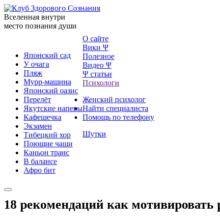
Вселенная внутри
место познания души
О сайте
Вики Ψ
Японский сад
Полезное
У очага
Видео Ψ
Пляж
Ψ статьи
Мурр-машина
Психологи
Японский оазис
Перелёт
Женский психолог
Якутские напевы
Найти специалиста
Кафешечка
Помощь по телефону
Экзамен
Шутки
Тибецкий хор
Поющие чаши
Каньон транс
В балансе
Афро бит
18 рекомендаций как мотивировать 