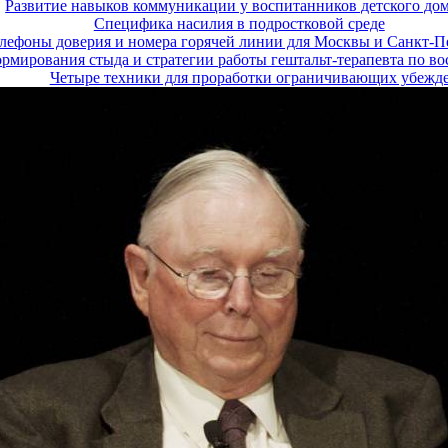
Развитие навыков коммуникации у воспитанников детского до
Специфика насилия в подростковой среде
лефоны доверия и номера горячей линии для Москвы и Санкт-П
мирования стыда и стратегии работы гештальт-терапевта по во
Четыре техники для проработки ограничивающих убежд