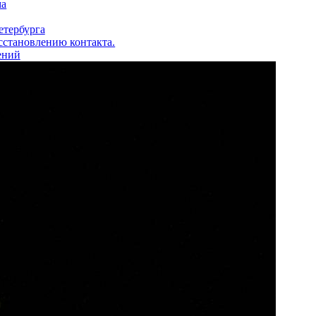
ма
етербурга
сстановлению контакта.
ений