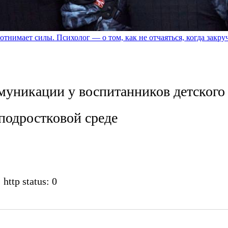
отнимает силы. Психолог — о том, как не отчаяться, когда закр
муникации у воспитанников детского
подростковой среде
 http status: 0