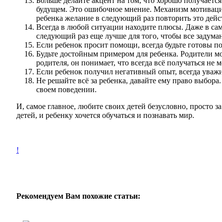
Больше делайте акцент на том, что хорошо получаетс
будущем. Это ошибочное мнение. Механизм мотивации
ребенка желание в следующий раз повторить это дейс
Всегда в любой ситуации находите плюсы. Даже в сам
следующий раз еще лучше для того, чтобы все задума
Если ребенок просит помощи, всегда будьте готовы п
Будьте достойным примером для ребенка. Родители мо
родителя, он понимает, что всегда всё получаться не 
Если ребенок получил негативный опыт, всегда уважи
Не решайте всё за ребенка, давайте ему право выбора
своем поведении.
И, самое главное, любите своих детей безусловно, просто 
детей, и ребенку хочется обучаться и познавать мир.
!
Рекомендуем Вам похожие статьи: