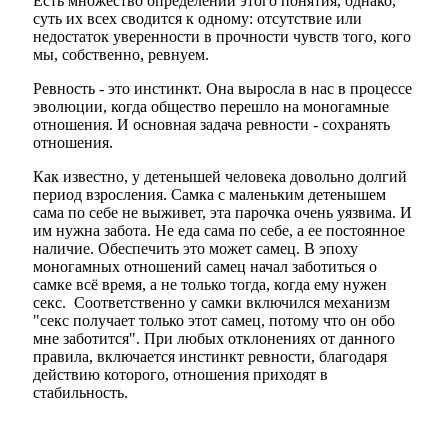
Есть множество определений этого понятия, однако,
суть их всех сводится к одному: отсутствие или
недостаток уверенности в прочности чувств того, кого
мы, собственно, ревнуем.
Ревность - это инстинкт. Она выросла в нас в процессе
эволюции, когда общество перешло на моногамные
отношения. И основная задача ревности - сохранять
отношения.
Как известно, у детенышей человека довольно долгий
период взросления. Самка с маленьким детенышем
сама по себе не выживет, эта парочка очень уязвима. И
им нужна забота. Не еда сама по себе, а ее постоянное
наличие. Обеспечить это может самец. В эпоху
моногамных отношений самец начал заботиться о
самке всё время, а не только тогда, когда ему нужен
секс. Соответственно у самки включился механизм
"секс получает только этот самец, потому что он обо
мне заботится". При любых отклонениях от данного
правила, включается инстинкт ревности, благодаря
действию которого, отношения приходят в
стабильность.