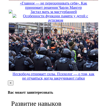
«Главное — не переоценивать себя». Как
принимает решения Чарли Мангер
Застал мать за мастурбацией
Особенности функции памяти у детей с
аутизмом
Несвобода отнимает силы. Психолог — о том, как
не отчаяться, когда закручивают гайки
×
Вас может заинтересовать
Развитие навыков