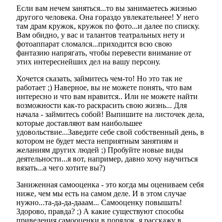
Если вам нечем заняться...то вы занимаетесь жизнью
другого человека. Она гораздо увлекательнее! У него
там драм кружок, кружок по фото...и далее по списку.
Вам обидно, у вас и талантов театральных нету и
фотоаппарат сломался...приходится всю свою
фантазию напрягать, чтобы перевести внимание от
этих интереснейших дел на вашу персону.
Хочется сказать, займитесь чем-то! Но это так не
работает ;) Наверное, вы не можете понять, что вам
интересно и что вам нравится.. Или не можете найти
возможности как-то раскрасить свою жизнь... Для
начала - займитесь собой! Выпишите на листочек дела,
которые доставляют вам наибольшее
удовольствие...Заведите себе свой собственный день, в
котором не будет места неприятным занятиям и
желаниям других людей ;) Пробуйте новые виды
деятельности...я вот, например, давно хочу научиться
вязать...а чего хотите вы?)
Заниженная самооценка - это когда мы оцениваем себя
ниже, чем мы есть на самом деле. И в этом случае
нужно...та-да-да-дааам... Самооценку повышать!
Здорово, правда? ;) А какие существуют способы
приведения самооценки в порядок, я расскажу в