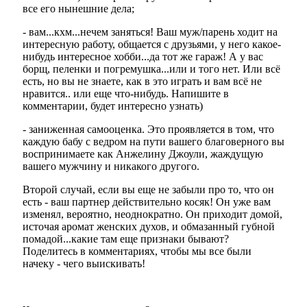
все его нынешние дела;
- вам...кхм...нечем заняться! Ваш муж/парень ходит на
интересную работу, общается с друзьями, у него какое-
нибудь интересное хобби...да тот же гараж! А у вас
борщ, пеленки и погремушка...или и того нет. Или всё
есть, но вы не знаете, как в это играть и вам всё не
нравится.. или еще что-нибудь. Напишите в
комментарии, будет интересно узнать)
- заниженная самооценка. Это проявляется в том, что
каждую бабу с ведром на пути вашего благоверного вы
воспринимаете как Анжелину Джоули, жаждущую
вашего мужчину и никакого другого.
Второй случай, если вы еще не забыли про то, что он
есть - ваш партнер действительно косяк! Он уже вам
изменял, вероятно, неоднократно. Он приходит домой,
источая аромат женских духов, и обмазанный губной
помадой...какие там еще признаки бывают?
Поделитесь в комментариях, чтобы мы все были
начеку - чего выискивать!