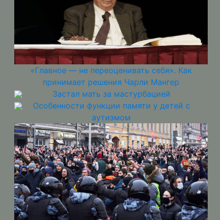
«Главное — не переоценивать себя». Как
принимает решения Чарли Мангер
Застал мать за мастурбацией
Особенности функции памяти у детей с
аутизмом