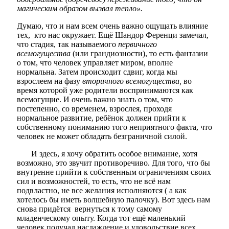
магическим образом вызвал тепло».
Думаю, что и нам всем очень важно ощущать влияние
тех, кто нас окружает. Ещё Шандор Ференци замечал,
что стадия, так называемого
первичного
всемогущества
(или грандиозности), то есть фантазии
о том, что человек управляет миром, вполне
нормальна. Затем происходит сдвиг, когда мы
взрослеем на фазу
вторичного всемогущества,
во
время которой уже родители воспринимаются как
всемогущие. И очень важно знать о том, что
постепенно, со временем, взрослея, проходя
нормальное развитие, ребёнок должен прийти к
собственному пониманию того неприятного факта, что
человек не может обладать безграничной силой.
И здесь, я хочу обратить особое внимание, хотя
возможно, это звучит противоречиво. Для того, что бы
внутренне прийти к собственным ограничениям своих
сил и возможностей, то есть, что не всё нам
подвластно, не все желания исполняются ( а как
хотелось бы иметь волшебную палочку). Вот здесь нам
снова придётся вернуться к тому самому
младенческому опыту. Когда тот ещё маленький
человек получал наслаждение и удовольствие всех