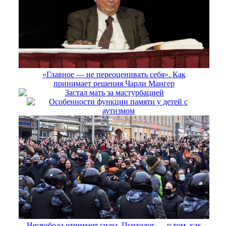
«Главное — не переоценивать себя». Как
принимает решения Чарли Мангер
Застал мать за мастурбацией
Особенности функции памяти у детей с
аутизмом
Несвобода отнимает силы. Психолог — о том, как