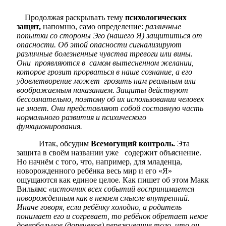
Продолжая раскрывать тему
психологических
защит,
напомню, само определение:
различные
попытки со стороны Эго (нашего Я) защититься от
опасности. Об этой опасности сигнализируют
различные болезненные чувства тревоги или вины.
Они проявляются в самом вытесненном желании,
которое грозит прорваться в наше сознание, а его
удовлетворение может грозить нам реальным или
воображаемым наказанием. Защиты действуют
бессознательно, поэтому об их использовании человек
не знает. Они представляют собой составную часть
нормального развития и психического
функционирования
.
Итак, обсудим
Всемогущий контроль.
Эта
защита в своём названии уже содержит объяснение.
Но начнём с того, что, например, для младенца,
новорожденного ребёнка весь мир и его «Я»
ощущаются как единое целое. Как пишет об этом Макк
Вильямс
«источник всех событий воспринимается
новорожденным как в некоем смысле внутренний.
Иначе говоря, если ребёнку холодно, а родитель
понимает его и согревает, то ребёнок обретает некое
довербальное (доречевое) переживание того, что он