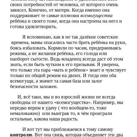
своих потребностей от человека, от которого очень
зависел. Конечно, от матери. Когда именно она
поддерживает те самые
иллюзии
всемогущества
ребёнка и своего тоже, когда она настроена на него и
готова удовлетворить.
Я вспоминаю, как в не так далёкие советские
времена, мамы опасались часто брать ребёнка на руки,
боясь избаловать. Кормили по часам, придерживаясь
режима, а не желания ребёнка, его голода или
наоборот сытости. Ведь младенец всегда даст об этом
знать, если быть чутким к его призывам. Я уверена,
что только эта пара «мать и ребёнок» знает и чувствует
только их общий режим на двоих. И тогда они оба
всемогущи, а значит та самая база или залог
безопасности заложен.
И, всё таки, мы и во взрослой жизни не всегда
свободны от нашего «всемогущества». Например, мы
нередко верим в удачу ( что вообщем-то, тоже
немаловажно) или выиграв то, в чём проиграли
остальные, какова наша радость.
И вот тут мы приближаемся к тому самому
контролю
. Вот она связь, которая объединяет эти два