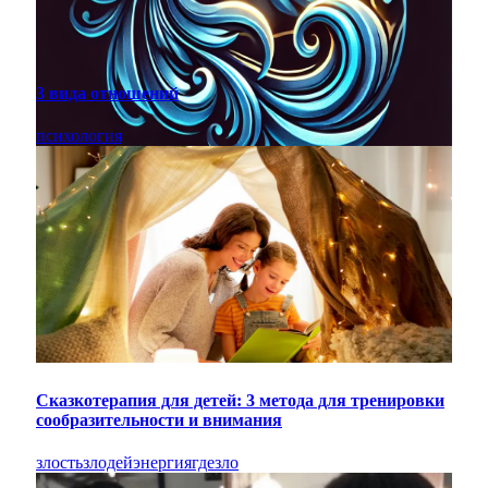
3 вида отношений
психология
Сказкотерапия для детей: 3 метода для тренировки
сообразительности и внимания
злость
злодей
энергия
где
зло