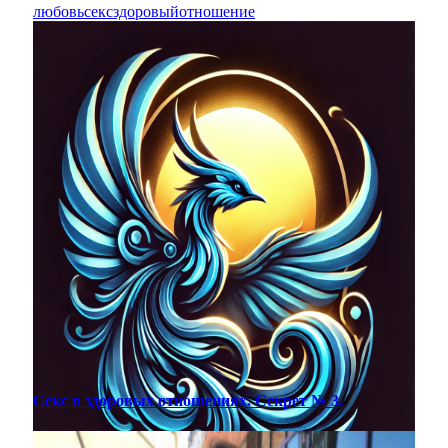
любовь
секс
здоровый
отношение
Секс в здоровых отношениях. Секрет № 3.