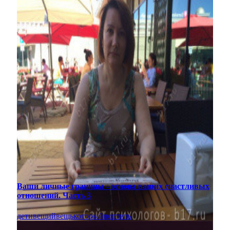
Ваши личные границы - основа ваших счастливых
отношений. Часть 3
дети
вещий
вещь
который
портить