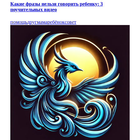
Какие фразы нельзя говорить ребенку: 3
поучительных видео
помощь
друг
мама
ребёнок
совет