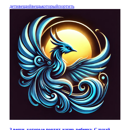
дети
вещий
вещь
который
портить
3 вещи, которые портят жизнь ребенку. Случай