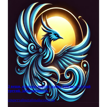
3 вещи, которые портят жизнь ребенку. Случай
третий. Заброшенность
секрет
тайна
тайный
аллергия