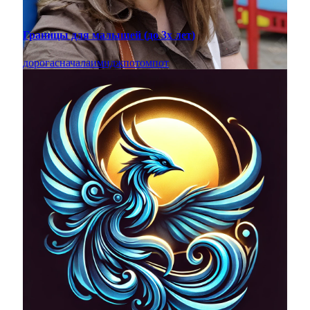
Границы для малышей (до 3х лет)
дорога
сначала
имидж
потом
пот