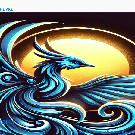
наука
хание
наука
отношения
medicus.ru
разв