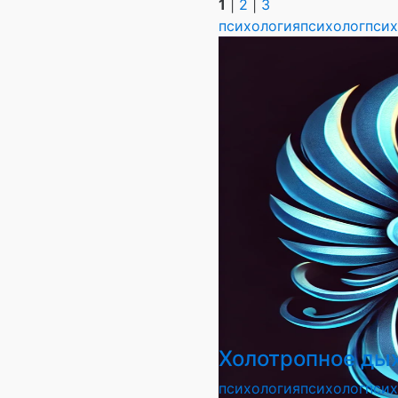
1
|
2
|
3
психология
психолог
псих
Холотропное ды
психология
психолог
псих