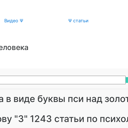
Видео Ψ
Ψ статьи
человека
ву "3" 1243 статьи по псих